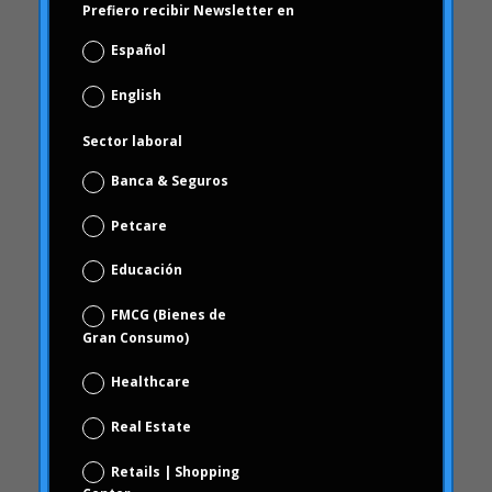
Prefiero recibir Newsletter en
Artículos
Artritis Reumatoide
Español
atributos
English
Audi
Sector laboral
Barack Obama
Blog
Banca & Seguros
Blog
Petcare
Brand Action
Educación
Brand Health
Brand Health Audit
FMCG (Bienes de
Gran Consumo)
Brand Management
Brand strategy
Healthcare
Burbuja Online
Real Estate
calidad
Retails | Shopping
Campofrío