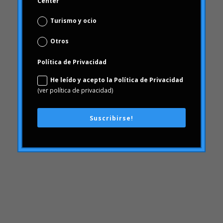
Center
Carousel
Turismo y ocio
Carrusel
Carrusel actividad
Otros
Carrusel artículos
Política de Privacidad
Carrusel inicio
He leído y acepto la Política de Privacidad
Carrusel noticias
(ver política de privacidad)
Case Studies
Casos de Estudio
Suscribirse!
ceguera
chequeo de marca
Choice Based
Ciencia de datos y analítica digital
Coca Cola Freestyle
coherencia
comportamiento