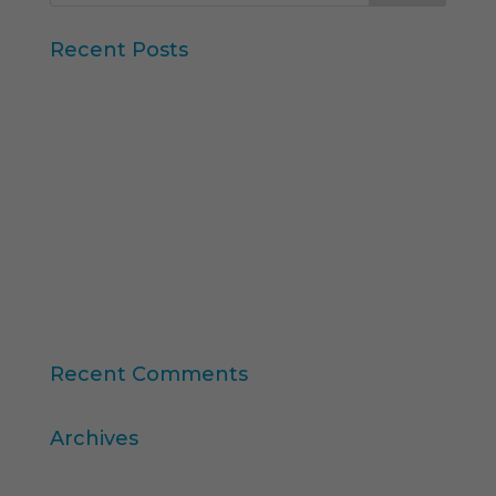
Recent Posts
Iberzoo Propet 2026: una feria que confirma el
gran momento del sector petcare
Datos Sintéticos y Research Aumentado con IA
Claves del informe “Global Research Software
2025” de ESOMAR
11ª edición del Ranking Formación Superior
Online
“Consumer Intelligence”: libera el poder de los
consumidores
Recent Comments
Archives
abril 2026