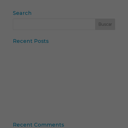
Search
Recent Posts
Iberzoo Propet 2026: una feria que confirma el
gran momento del sector petcare
Datos Sintéticos y Research Aumentado con IA
Claves del informe “Global Research Software
2025” de ESOMAR
11ª edición del Ranking Formación Superior
Online
“Consumer Intelligence”: libera el poder de los
consumidores
Recent Comments