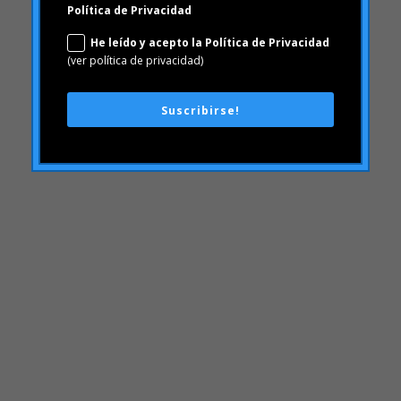
Suscribirse!
ACBC
Acciones de Marca
aprendizaje
Artículos
Artritis Reumatoide
atributos
Audi
Barack Obama
Blog
Blog
Brand Action
Brand Health
Brand Health Audit
Brand Management
Brand strategy