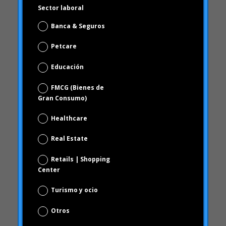
Educación
diciembre 2010
FMCG (Bienes de
octubre 2010
Gran Consumo)
septiembre 2010
Healthcare
junio 2010
febrero 2010
Real Estate
diciembre 2009
Retails | Shopping
noviembre 2009
Center
octubre 2009
Turismo y ocio
septiembre 2009
Otros
junio 2009
mayo 2009
Política de Privacidad
abril 2009
He leído y acepto la Política de Privacidad
(ver política de privacidad)
Categories
"mean-end theory"