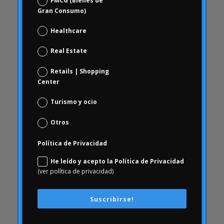
FMCG (Bienes de
ceguera
Gran Consumo)
chequeo de marca
Healthcare
Choice Based
Ciencia de datos y analítica digital
Real Estate
Coca Cola Freestyle
Retails | Shopping
coherencia
Center
comportamiento
Turismo y ocio
comportamiento de los consumidores
Otros
Comportamiento del consumidor
comunicación
Política de Privacidad
ConArtritis
He leído y acepto la Política de Privacidad
Conjoint
(ver política de privacidad)
conocimiento
consecuencias
Suscribirse!
Consumerhealth