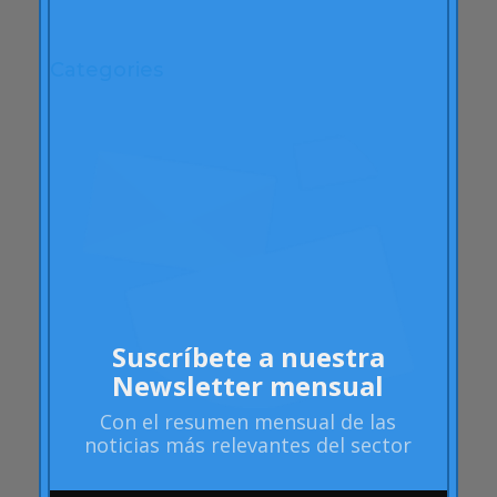
abril 2009
Categories
"mean-end theory"
ACBC
Acciones de Marca
aprendizaje
Artículos
Artritis Reumatoide
atributos
Audi
Suscríbete a nuestra
Barack Obama
Newsletter mensual
Blog
Con el
resumen mensual
de las
Blog
noticias más relevantes del sector
Brand Action