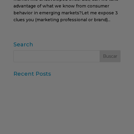
advantage of what we know from consumer
behavior in emerging markets?Let me expose 3
clues you (marketing professional or brand)...
Search
Recent Posts
Iberzoo Propet 2026: una feria que confirma el
gran momento del sector petcare
Datos Sintéticos y Research Aumentado con IA
Claves del informe “Global Research Software
2025” de ESOMAR
11ª edición del Ranking Formación Superior
Online