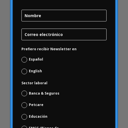
Brand Health
Brand Health Audit
Brand Management
Brand strategy
Burbuja Online
calidad
Prefiero recibir Newsletter en
Campofrío
Español
Carousel
Carrusel
English
Carrusel actividad
Sector laboral
Carrusel artículos
Banca & Seguros
Carrusel inicio
Carrusel noticias
Petcare
Case Studies
Educación
Casos de Estudio