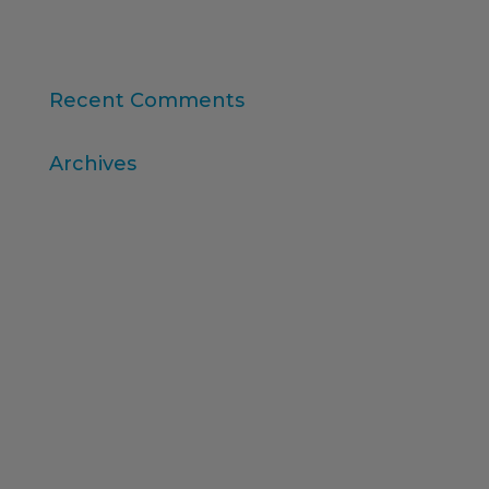
“Consumer Intelligence”: libera el poder de los
consumidores
Recent Comments
Archives
abril 2026
marzo 2026
diciembre 2025
noviembre 2025
octubre 2025
agosto 2025
julio 2025
febrero 2025
diciembre 2024