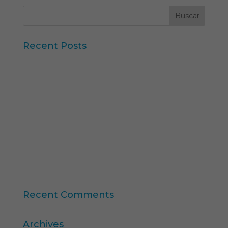
Recent Posts
Iberzoo Propet 2026: una feria que confirma el
gran momento del sector petcare
Datos Sintéticos y Research Aumentado con IA
Claves del informe “Global Research Software
2025” de ESOMAR
11ª edición del Ranking Formación Superior
Online
“Consumer Intelligence”: libera el poder de los
consumidores
Recent Comments
Archives