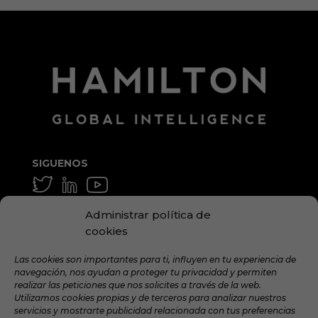
SIGUENOS
GENERAL Y MEDIA
Administrar política de
info@hamilton.global
cookies
TRABAJA CON NOSOTROS
Las cookies son importantes para ti, influyen en tu experiencia de
navegación, nos ayudan a proteger tu privacidad y permiten
talent@hamilton.global
realizar las peticiones que nos solicites a través de la web.
Utilizamos cookies propias y de terceros para analizar nuestros
servicios y mostrarte publicidad relacionada con tus preferencias