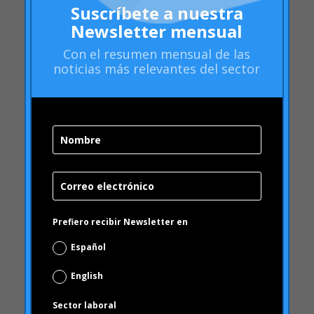
octubre 2010
septiembre 2010
junio 2010
febrero 2010
diciembre 2009
noviembre 2009
octubre 2009
Prefiero recibir Newsletter en
septiembre 2009
Español
junio 2009
mayo 2009
English
abril 2009
Sector laboral
Banca & Seguros
Categories
"mean-end theory"
Petcare
ACBC
Educación
Acciones de Marca