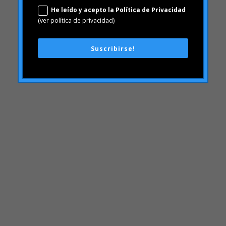
Campofrío
Carousel
Carrusel
Carrusel actividad
Carrusel artículos
Carrusel inicio
Carrusel noticias
Case Studies
Casos de Estudio
ceguera
chequeo de marca
Choice Based
Ciencia de datos y analítica digital
Coca Cola Freestyle
coherencia