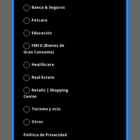
FMCG (Bienes de
aprendizaje
Gran Consumo)
Artículos
Artritis Reumatoide
Healthcare
atributos
Real Estate
Audi
Retails | Shopping
Barack Obama
Center
Blog
Turismo y ocio
Blog
Brand Action
Otros
Brand Health
Política de Privacidad
Brand Health Audit
He leído y acepto la Política de Privacidad
Brand Management
(ver política de privacidad)
Brand strategy
Burbuja Online
Suscribirse!
calidad