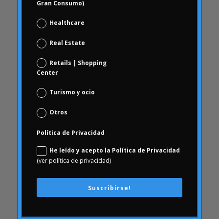
Gran Consumo)
chequeo de marca
Choice Based
Healthcare
Ciencia de datos y analítica digital
Real Estate
Coca Cola Freestyle
coherencia
Retails | Shopping
Center
comportamiento
comportamiento de los consumidores
Turismo y ocio
Comportamiento del consumidor
Otros
comunicación
Política de Privacidad
ConArtritis
Conjoint
He leído y acepto la Política de Privacidad
(ver política de privacidad)
conocimiento
consecuencias
Suscribirse!
Consumerhealth
consumismo