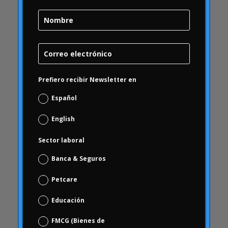
Brand Health Audit
Brand Management
Brand strategy
Burbuja Online
calidad
Campofrío
Prefiero recibir Newsletter en
Carousel
Español
Carrusel
English
Carrusel actividad
Carrusel artículos
Sector laboral
Carrusel inicio
Banca & Seguros
Carrusel noticias
Petcare
Case Studies
Educación
Casos de Estudio
ceguera
FMCG (Bienes de