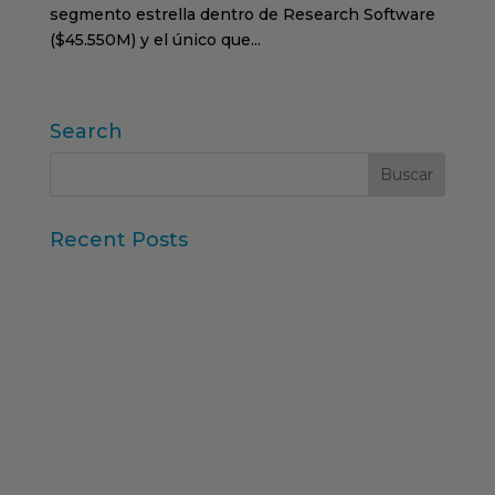
segmento estrella dentro de Research Software
($45.550M) y el único que...
Search
Recent Posts
Iberzoo Propet 2026: una feria que confirma el
gran momento del sector petcare
Datos Sintéticos y Research Aumentado con IA
Claves del informe “Global Research Software
2025” de ESOMAR
11ª edición del Ranking Formación Superior
Online
“Consumer Intelligence”: libera el poder de los