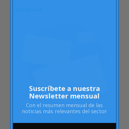
Categories
"mean-end theory"
ACBC
Acciones de Marca
aprendizaje
Artículos
Artritis Reumatoide
atributos
Audi
Suscríbete a nuestra
Barack Obama
Newsletter mensual
Blog
Con el
resumen mensual
de las
Blog
noticias más relevantes del sector
Brand Action
Brand Health