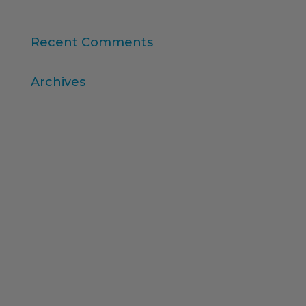
consumidores
Recent Comments
Archives
abril 2026
marzo 2026
diciembre 2025
noviembre 2025
octubre 2025
agosto 2025
julio 2025
febrero 2025
diciembre 2024
noviembre 2024