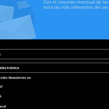
Con el
resumen mensual
de las notic
relevantes del sector
ecibir Newsletter en
ol
h
oral
 & Seguros