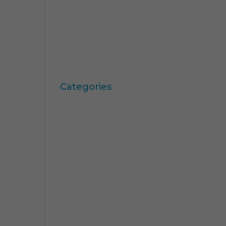
octubre 2009
septiembre 2009
junio 2009
mayo 2009
abril 2009
Categories
"mean-end theory"
ACBC
Acciones de Marca
aprendizaje
Artículos
Artritis Reumatoide
atributos
Audi
Barack Obama