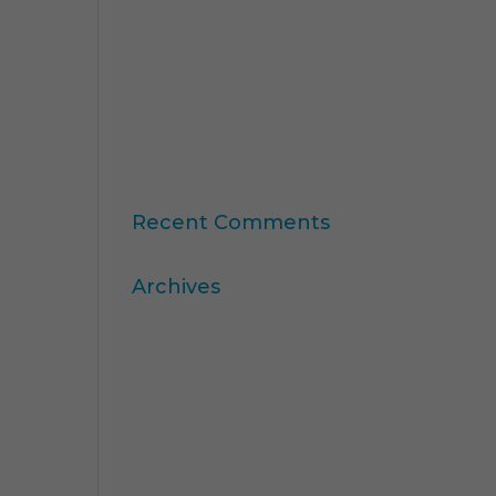
11ª edición del Ranking
Formación Superior
Online
“Consumer Intelligence”:
libera el poder de los
consumidores
Recent Comments
Archives
abril 2026
marzo 2026
diciembre 2025
noviembre 2025
octubre 2025
agosto 2025