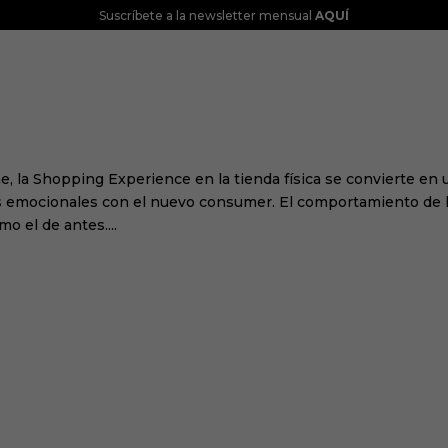
Suscríbete a la newsletter mensual
AQUÍ
CONOCENOS
GLOBAL INTELLIGENCE
SO
pra: SHOPPING EXPERIENCE
e, la Shopping Experience en la tienda física se convierte en 
s emocionales con el nuevo consumer. El comportamiento de 
o el de antes....