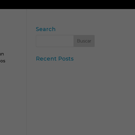
LUCIONES
CONTACTO
BLOG & NEWS
Search
un
Recent Posts
los
Iberzoo Propet 2026: una
feria que confirma el gran
momento del sector
petcare
Datos Sintéticos y
Research Aumentado con
IA
Claves del informe “Global
Research Software 2025”
de ESOMAR