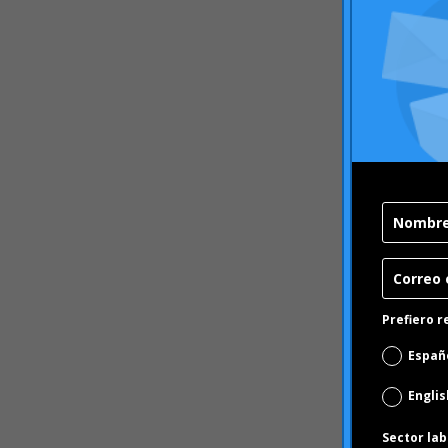
Prefiero r
Españ
Englis
Sector lab
Banca