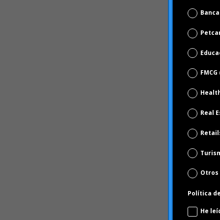
Petca
Educa
FMCG 
Healt
Real E
Retail
Turism
Otros
Política d
He leí