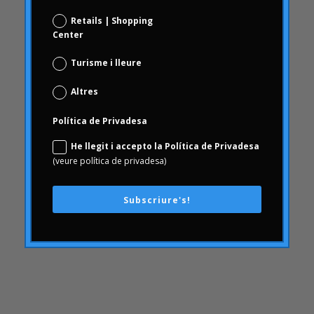
Comportament del consumidor
Retails | Shopping
comunicació
Center
AmbArtritis
Conjoint
Turisme i lleure
coneixement
Altres
conseqüències
Política de Privadesa
Consumerhealth
He llegit i accepto la Política de Privadesa
consumisme
(veure política de privadesa)
continguts
creativitat
Subscriure's!
cultura empresarial
Customer Experience
Customer Experience
DAFO
Desfinançament