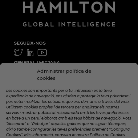
SEGUEIX-NOS
GENERAL I MITJANA
Administrar política de
info@hamilton.global
cookies
TREBALLA AMB NOSALTRES
Les cookies són importants per a tu, influeixen en la teva
talent@hamilton.global
experiència de navegació, ens ajuden a protegir la teva privadesa i
permeten realitzar les peticions que ens demanis a través del web.
Utilitzem cookies pròpies i de tercers per analitzar els nostres
serveis i mostrar publicitat relacionada amb les teves preferències
SUBSCRIU-TE A LA NEWSLETTER
en base a un perfil elaborat amb els teus hàbits de navegació. Pots
MENSUAL
"Acceptar" o "Rebutjar" aquelles galetes que no siguin tècniques,
així o també configurar les teves preferències prement "Configura
Cookies". Més informació, consulta la nostra Política de Cookies