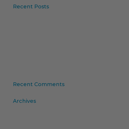
Recent Posts
Iberzoo Propet 2026: una fira que confirma el
gran moment del sector petcare
Dades Sintètiques i Research Augmentat amb IA
Claus de l'informe “Global Research Software
2025” d'ESOMAR
11a edició del Rànquing Formació Superior Online
“Consumer Intelligence”: allibera el poder dels
consumidors
Recent Comments
Archives
abril 2026
març 2026
desembre 2025