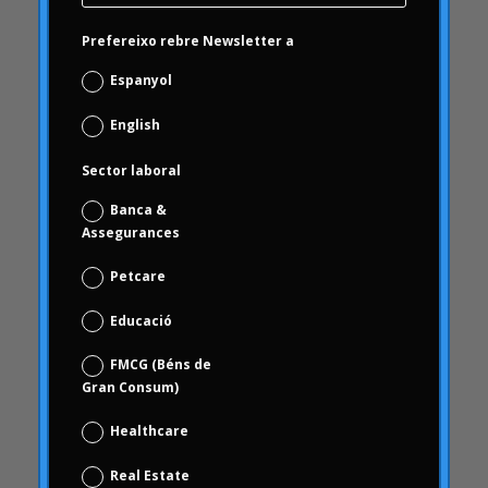
Carrusel activitat
Prefereixo rebre Newsletter a
Carrusel articles
Espanyol
Carrusel inici
English
Carrusel notícies
Case Studies
Sector laboral
Casos d'estudi
Banca &
ceguesa
Assegurances
revisió de marca
Petcare
Choice Based
Educació
Ciència de dades i analítica digital
Coca Cola Freestyle
FMCG (Béns de
Gran Consum)
coherència
comportament
Healthcare
comportament dels consumidors
Real Estate