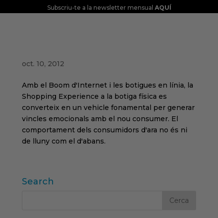
Subscriu-te a la newsletter mensual
AQUÍ
El nou acte de compra: SHOPPING
EXPERIENCE
oct. 10, 2012
Amb el Boom d'Internet i les botigues en línia, la
Shopping Experience a la botiga física es
converteix en un vehicle fonamental per generar
vincles emocionals amb el nou consumer. El
comportament dels consumidors d'ara no és ni
de lluny com el d'abans.
Search