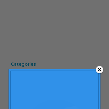
febrer 2010
desembre 2009
novembre 2009
octubre 2009
setembre 2009
juny 2009
maig 2009
abril 2009
Categories
"mean-end theory"
ACBC
Accions de Marca
aprenentatge
Articles
Artritis Reumatoide