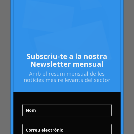
atributs
Audi
Barack Obama
Blog
Blog
Brand Action
Subscriu-te a la nostra
Brand Health
Newsletter mensual
Brand Health Audit
Amb el
resum mensual
de les
notícies més rellevants del sector
Brand Management
Brand strategy
Bombolla Online
qualitat
Campofrío
Carousel
Carrusel