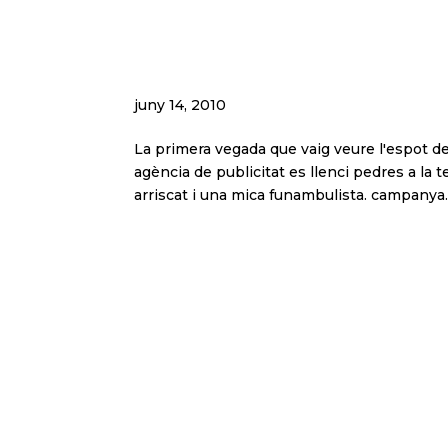
A propòsit de la comuni
juny 14, 2010
La primera vegada que vaig veure l'espot d
agència de publicitat es llenci pedres a la
arriscat i una mica funambulista. campanya..