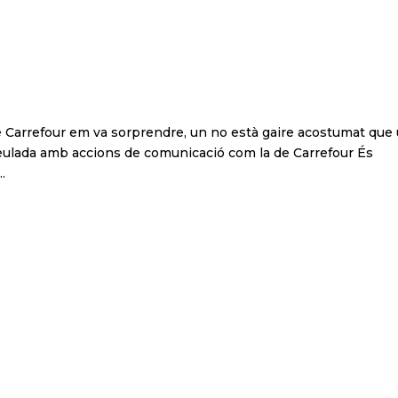
cació de Carrefour
e Carrefour em va sorprendre, un no està gaire acostumat que
 teulada amb accions de comunicació com la de Carrefour És
.