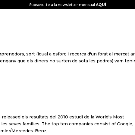
Subscriu-te a la newsletter mensual
AQUÍ
CONEIX-NOS
GLOBAL INTELLIGENCE
edor
prenedors, sort (igual a esforç i recerca d'un forat al mercat 
 engany que els diners no surten de sota les pedres) vam tenir
s World's Most Reputable Compani
 released els resultats del 2010 estudi de la World's Most
les seves famílies. The top ten companies consist of Google,
mler/Mercedes-Benz,...