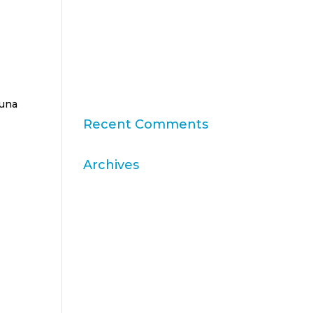
11a edició del Rànquing
Formació Superior Online
“Consumer Intelligence”:
allibera el poder dels
consumidors
 una
Recent Comments
Archives
abril 2026
març 2026
desembre 2025
novembre 2025
octubre 2025
agost 2025
juliol 2025