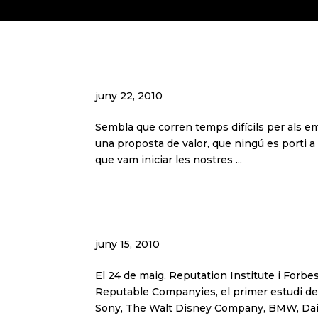
El dilema d?un empren
juny 22, 2010
Sembla que corren temps difícils per als em
una proposta de valor, que ningú es porti a
que vam iniciar les nostres ...
Un dia quotidià amb le
juny 15, 2010
El 24 de maig, Reputation Institute i Forbes
Reputable Companyies, el primer estudi de 
Sony, The Walt Disney Company, BMW, Dai