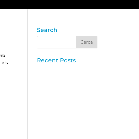
SOLUCIONS
CONTACTE
BLOG & NEWS
Search
amb
Recent Posts
 els
Iberzoo Propet 2026: una
fira que confirma el gran
moment del sector
petcare
es
Dades Sintètiques i
Research Augmentat amb
IA
Claus de l'informe “Global
Research Software 2025”
d'ESOMAR