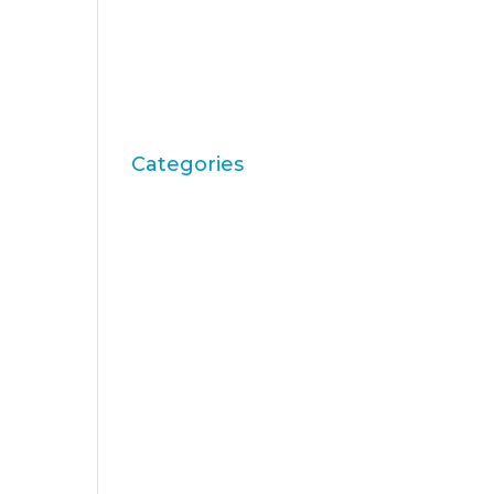
setembre 2009
juny 2009
maig 2009
abril 2009
Categories
"mean-end theory"
ACBC
Accions de Marca
aprenentatge
Articles
Artritis Reumatoide
atributs
Audi
Barack Obama