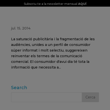
Subscriu-te a la newsletter mensual
AQUÍ
El contingut sí que importa
jul. 15, 2014
La saturació publicitària i la fragmentació de les
audiències, unides a un perfil de consumidor
súper informat i molt selectiu, suggereixen
reinventar els termes de la comunicació
comercial. El consumidor d'avui dia té tota la
informació que necessita a...
Search