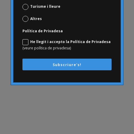
comunicació
Turisme i lleure
AmbArtritis
Altres
Conjoint
coneixement
Política de Privadesa
conseqüències
He llegit i accepto la Política de Privadesa
(veure política de privadesa)
Consumerhealth
consumisme
Subscriure's!
continguts
creativitat
cultura empresarial
Customer Experience
Customer Experience
DAFO
Desfinançament
dia a dia del farmacèutic