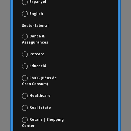
Espanyol
Carrusel activitat
Carrusel articles
English
Carrusel inici
Sector laboral
Carrusel notícies
Banca &
Case Studies
Assegurances
Casos d'estudi
Petcare
ceguesa
revisió de marca
Educació
Choice Based
FMCG (Béns de
Ciència de dades i analítica digital
Gran Consum)
Coca Cola Freestyle
Healthcare
coherència
Real Estate
comportament
comportament dels consumidors
Retails | Shopping
Center
Comportament del consumidor