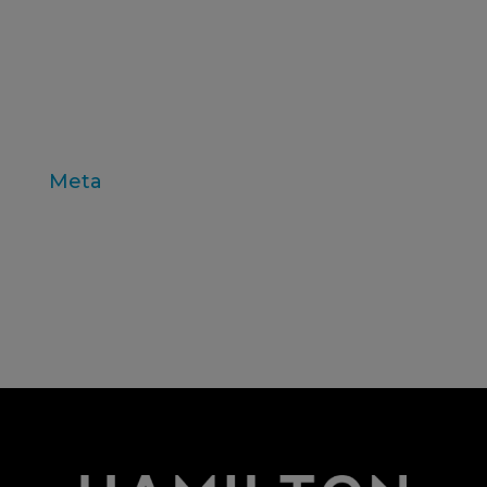
treball de camp
valors
variables individu
Zaltman
Meta
Entra
Canal de les entrades
Canal dels comentaris
WordPress.org (en anglès)