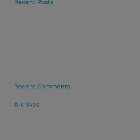
Recent Posts
Iberzoo Propet 2026: una fira que confirma el
gran moment del sector petcare
Dades Sintètiques i Research Augmentat amb IA
Claus de l'informe “Global Research Software
2025” d'ESOMAR
11a edició del Rànquing Formació Superior Online
“Consumer Intelligence”: allibera el poder dels
consumidors
Recent Comments
Archives
abril 2026
març 2026
desembre 2025