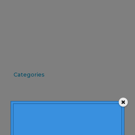
desembre 2009
novembre 2009
octubre 2009
setembre 2009
juny 2009
maig 2009
abril 2009
Categories
"mean-end theory"
ACBC
Accions de Marca
aprenentatge
Articles
Artritis Reumatoide