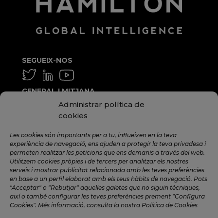
SEGUEIX-NOS
GENERAL I MITJANA
Administrar política de
info@hamilton.global
cookies
TREBALLA AMB NOSALTRES
Les cookies són importants per a tu, influeixen en la teva
talent@hamilton.global
experiència de navegació, ens ajuden a protegir la teva privadesa i
permeten realitzar les peticions que ens demanis a través del web.
Utilitzem cookies pròpies i de tercers per analitzar els nostres
serveis i mostrar publicitat relacionada amb les teves preferències
SUBSCRIU-TE A LA NEWSLETTER
en base a un perfil elaborat amb els teus hàbits de navegació. Pots
MENSUAL
"Acceptar" o "Rebutjar" aquelles galetes que no siguin tècniques,
així o també configurar les teves preferències prement "Configura
Cookies". Més informació, consulta la nostra Política de Cookies