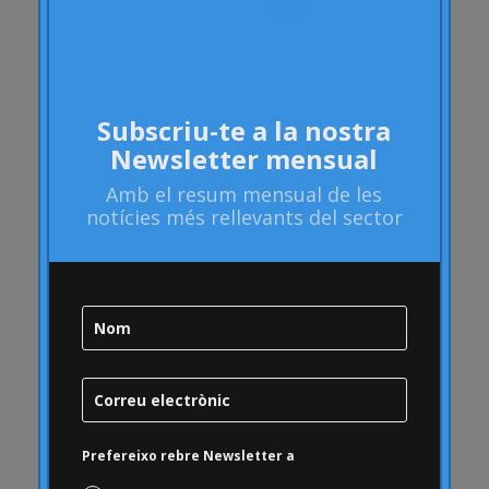
atributs
Audi
Barack Obama
Blog
Subscriu-te a la nostra
Blog
Newsletter mensual
Brand Action
Amb el
resum mensual
de les
Brand Health
notícies més rellevants del sector
Brand Health Audit
Brand Management
Brand strategy
Bombolla Online
qualitat
Campofrío
Carousel
Prefereixo rebre Newsletter a
Carrusel