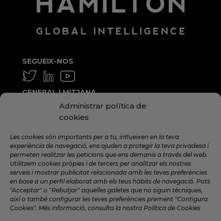
SEGUEIX-NOS
GENERAL I MITJANA
Administrar política de
info@hamilton.global
cookies
TREBALLA AMB NOSALTRES
Les cookies són importants per a tu, influeixen en la teva
talent@hamilton.global
experiència de navegació, ens ajuden a protegir la teva privadesa i
permeten realitzar les peticions que ens demanis a través del web.
Utilitzem cookies pròpies i de tercers per analitzar els nostres
serveis i mostrar publicitat relacionada amb les teves preferències
SUBSCRIU-TE A LA NEWSLETTER
en base a un perfil elaborat amb els teus hàbits de navegació. Pots
MENSUAL
"Acceptar" o "Rebutjar" aquelles galetes que no siguin tècniques,
així o també configurar les teves preferències prement "Configura
Cookies". Més informació, consulta la nostra Política de Cookies