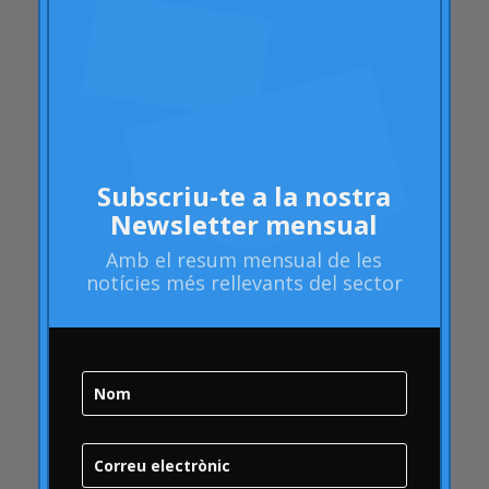
atributs
Audi
Barack Obama
Blog
Blog
Brand Action
Subscriu-te a la nostra
Brand Health
Newsletter mensual
Brand Health Audit
Amb el
resum mensual
de les
Brand Management
notícies més rellevants del sector
Brand strategy
Bombolla Online
qualitat
Campofrío
Carousel
Carrusel