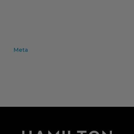
treball de camp
valors
variables individu
Zaltman
Meta
Entra
Canal de les entrades
Canal dels comentaris
WordPress.org (en anglès)