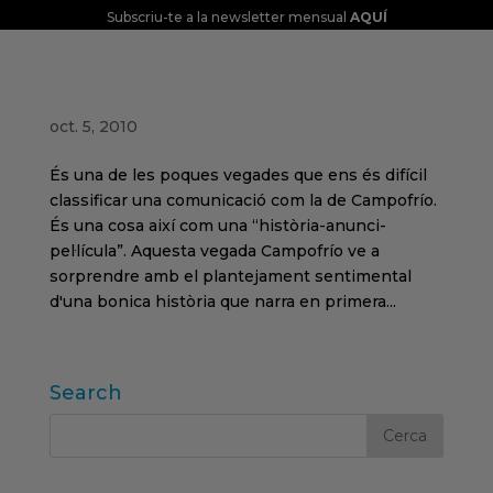
Subscriu-te a la newsletter mensual
AQUÍ
Sentiments difusos amb Campofrío
oct. 5, 2010
És una de les poques vegades que ens és difícil
classificar una comunicació com la de Campofrío.
És una cosa així com una “història-anunci-
pel·lícula”. Aquesta vegada Campofrío ve a
sorprendre amb el plantejament sentimental
d'una bonica història que narra en primera...
Search