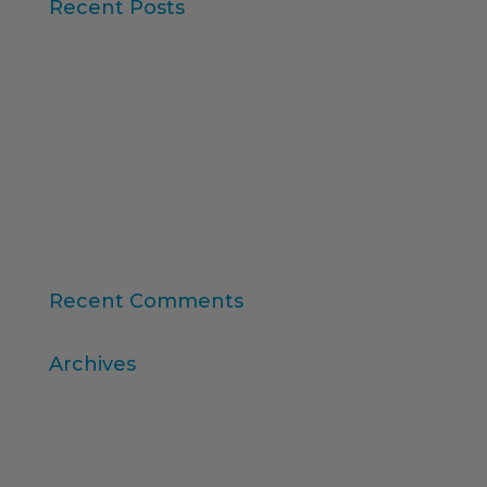
Recent Posts
Iberzoo Propet 2026: una fira que confirma el
gran moment del sector petcare
Dades Sintètiques i Research Augmentat amb IA
Claus de l'informe “Global Research Software
2025” d'ESOMAR
11a edició del Rànquing Formació Superior Online
“Consumer Intelligence”: allibera el poder dels
consumidors
Recent Comments
Archives
abril 2026
març 2026
desembre 2025