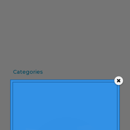
desembre 2009
novembre 2009
octubre 2009
setembre 2009
juny 2009
maig 2009
abril 2009
Categories
"mean-end theory"
ACBC
Accions de Marca
aprenentatge
Articles
Artritis Reumatoide