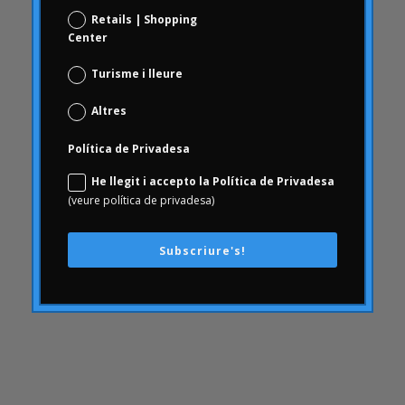
comunicació
Retails | Shopping
Center
AmbArtritis
Conjoint
Turisme i lleure
coneixement
Altres
conseqüències
Consumerhealth
Política de Privadesa
consumisme
He llegit i accepto la Política de Privadesa
(veure política de privadesa)
continguts
creativitat
Subscriure's!
cultura empresarial
Customer Experience
Customer Experience
DAFO
Desfinançament
dia a dia del farmacèutic