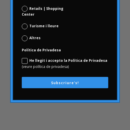
Comportament del consumidor
Retails | Shopping
comunicació
Center
AmbArtritis
Conjoint
Turisme i lleure
coneixement
Altres
conseqüències
Política de Privadesa
Consumerhealth
He llegit i accepto la Política de Privadesa
consumisme
(veure política de privadesa)
continguts
creativitat
Subscriure's!
cultura empresarial
Customer Experience
Customer Experience
DAFO
Desfinançament