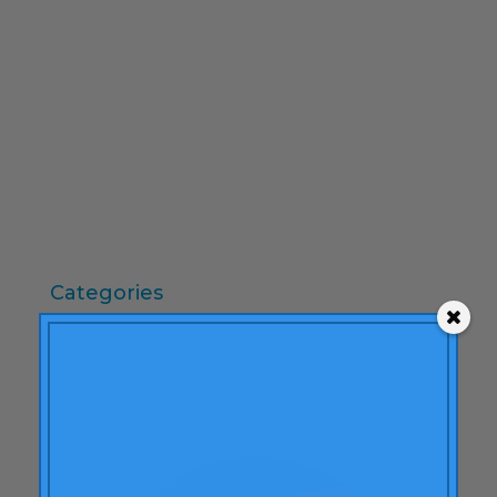
febrer 2010
desembre 2009
novembre 2009
octubre 2009
setembre 2009
juny 2009
maig 2009
abril 2009
Categories
"mean-end theory"
ACBC
Accions de Marca
aprenentatge
Articles
Artritis Reumatoide