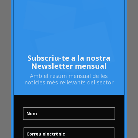
atributs
Audi
Barack Obama
Blog
Blog
Brand Action
Subscriu-te a la nostra
Brand Health
Newsletter mensual
Brand Health Audit
Amb el
resum mensual
de les
notícies més rellevants del sector
Brand Management
Brand strategy
Bombolla Online
qualitat
Campofrío
Carousel
Carrusel