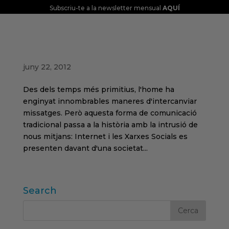
Subscriu-te a la newsletter mensual
AQUÍ
BOMBOLLA ONLINE: SOCIAL MITJANA
MÀRQUETING
juny 22, 2012
Des dels temps més primitius, l'home ha
enginyat innombrables maneres d'intercanviar
missatges. Però aquesta forma de comunicació
tradicional passa a la història amb la intrusió de
nous mitjans: Internet i les Xarxes Socials es
presenten davant d'una societat...
Search