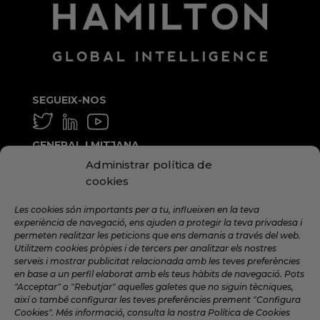
SEGUEIX-NOS
GENERAL I MITJANA
Administrar política de
info@hamilton.global
cookies
TREBALLA AMB NOSALTRES
Les cookies són importants per a tu, influeixen en la teva
talent@hamilton.global
experiència de navegació, ens ajuden a protegir la teva privadesa i
permeten realitzar les peticions que ens demanis a través del web.
Utilitzem cookies pròpies i de tercers per analitzar els nostres
serveis i mostrar publicitat relacionada amb les teves preferències
SUBSCRIU-TE A LA NEWSLETTER
en base a un perfil elaborat amb els teus hàbits de navegació. Pots
MENSUAL
"Acceptar" o "Rebutjar" aquelles galetes que no siguin tècniques,
així o també configurar les teves preferències prement "Configura
Cookies". Més informació, consulta la nostra Política de Cookies