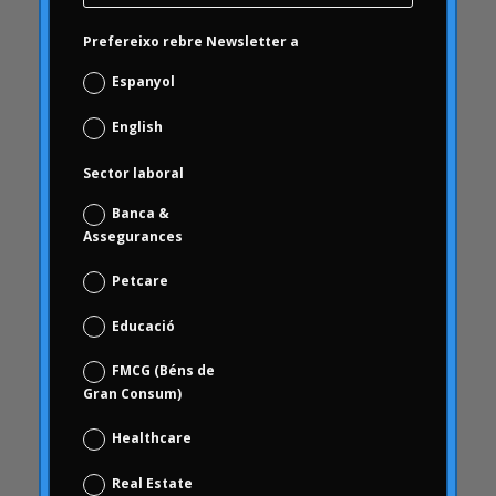
Carrusel activitat
Prefereixo rebre Newsletter a
Carrusel articles
Espanyol
Carrusel inici
English
Carrusel notícies
Case Studies
Sector laboral
Casos d'estudi
Banca &
ceguesa
Assegurances
revisió de marca
Petcare
Choice Based
Educació
Ciència de dades i analítica digital
Coca Cola Freestyle
FMCG (Béns de
Gran Consum)
coherència
comportament
Healthcare
comportament dels consumidors
Real Estate