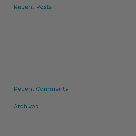
Recent Posts
Iberzoo Propet 2026: una fira que confirma el
gran moment del sector petcare
Dades Sintètiques i Research Augmentat amb IA
Claus de l'informe “Global Research Software
2025” d'ESOMAR
11a edició del Rànquing Formació Superior Online
“Consumer Intelligence”: allibera el poder dels
consumidors
Recent Comments
Archives
abril 2026
març 2026
desembre 2025