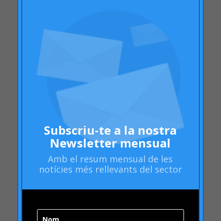
febrer 2011
desembre 2010
octubre 2010
setembre 2010
juny 2010
Subscriu-te a la nostra
febrer 2010
Newsletter mensual
desembre 2009
Amb el
resum mensual
de les
novembre 2009
notícies més rellevants del sector
octubre 2009
setembre 2009
juny 2009
maig 2009
abril 2009
Categories
Prefereixo rebre Newsletter a
"mean-end theory"