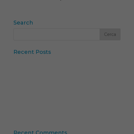
Search
Recent Posts
Iberzoo Propet 2026: una fira que confirma el
gran moment del sector petcare
Dades Sintètiques i Research Augmentat amb IA
Claus de l'informe “Global Research Software
2025” d'ESOMAR
11a edició del Rànquing Formació Superior Online
“Consumer Intelligence”: allibera el poder dels
consumidors
Recent Comments