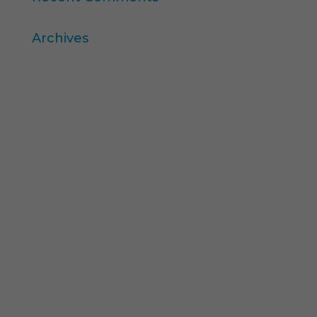
Archives
abril 2026
març 2026
desembre 2025
novembre 2025
octubre 2025
agost 2025
juliol 2025
febrer 2025
desembre 2024
novembre 2024
setembre 2024
maig 2024
març 2024