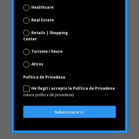
Center
Bombolla Online
Turisme i lleure
qualitat
Altres
Campofrío
Carousel
Política de Privadesa
Carrusel
He llegit i accepto la Política de Privadesa
Carrusel activitat
(veure política de privadesa)
Carrusel articles
Carrusel inici
Subscriure's!
Carrusel notícies
Case Studies
Casos d'estudi
ceguesa
revisió de marca
Choice Based