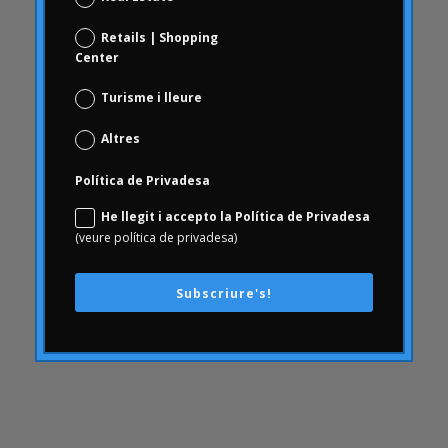
Comportament del consumidor
Retails | Shopping
comunicació
Center
AmbArtritis
Turisme i lleure
Conjoint
coneixement
Altres
conseqüències
Política de Privadesa
Consumerhealth
He llegit i accepto la Política de Privadesa
consumisme
(veure política de privadesa)
continguts
creativitat
Subscriure's!
cultura empresarial
Customer Experience
Customer Experience
DAFO
Desfinançament