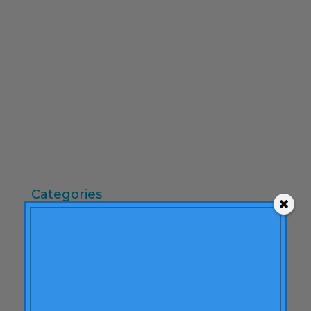
febrer 2010
desembre 2009
novembre 2009
octubre 2009
setembre 2009
juny 2009
maig 2009
abril 2009
Categories
"mean-end theory"
ACBC
Accions de Marca
aprenentatge
Articles