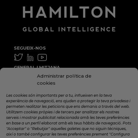
SEGUEIX-NOS
GENERAL I MITJANA
Administrar política de
info@hamilton.global
cookies
TREBALLA AMB NOSALTRES
Les cookies són importants per a tu, influeixen en la teva
talent@hamilton.global
experiència de navegació, ens ajuden a protegir la teva privadesa i
permeten realitzar les peticions que ens demanis a través del web.
Utilitzem cookies pròpies i de tercers per analitzar els nostres
serveis i mostrar publicitat relacionada amb les teves preferències
SUBSCRIU-TE A LA NEWSLETTER
en base a un perfil elaborat amb els teus hàbits de navegació. Pots
MENSUAL
"Acceptar" o "Rebutjar" aquelles galetes que no siguin tècniques,
així o també configurar les teves preferències prement "Configura