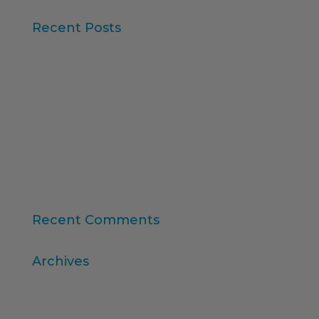
Recent Posts
Iberzoo Propet 2026: una fira que confirma el
gran moment del sector petcare
Dades Sintètiques i Research Augmentat amb IA
Claus de l'informe “Global Research Software
2025” d'ESOMAR
11a edició del Rànquing Formació Superior Online
“Consumer Intelligence”: allibera el poder dels
consumidors
Recent Comments
Archives
abril 2026
març 2026