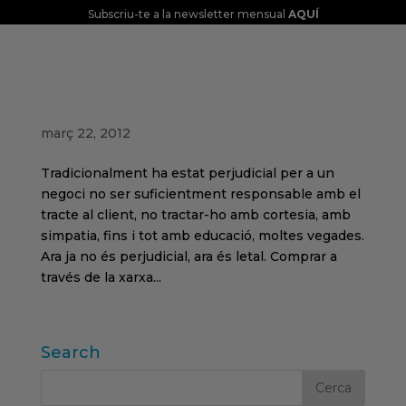
Subscriu-te a la newsletter mensual
AQUÍ
Internet està posant al descobert la
incapacitat dels negocis tradicionals per
oferir un bon tracte al client.
març 22, 2012
Tradicionalment ha estat perjudicial per a un
negoci no ser suficientment responsable amb el
tracte al client, no tractar-ho amb cortesia, amb
simpatia, fins i tot amb educació, moltes vegades.
Ara ja no és perjudicial, ara és letal. Comprar a
través de la xarxa...
Search