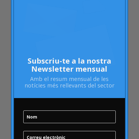
Artritis Reumatoide
atributs
Audi
Barack Obama
Blog
Blog
Subscriu-te a la nostra
Brand Action
Newsletter mensual
Brand Health
Amb el
resum mensual
de les
Brand Health Audit
notícies més rellevants del sector
Brand Management
Brand strategy
Bombolla Online
qualitat
Campofrío
Carousel