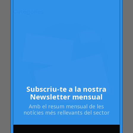
Categories
"mean-end theory"
ACBC
Accions de Marca
aprenentatge
Articles
Artritis Reumatoide
atributs
Audi
Subscriu-te a la nostra
Barack Obama
Newsletter mensual
Blog
Amb el
resum mensual
de les
Blog
notícies més rellevants del sector
Brand Action
Brand Health