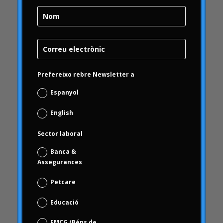
Brand Health Audit
Brand Management
Brand strategy
Bombolla Online
qualitat
Prefereixo rebre Newsletter a
Campofrío
Espanyol
Carousel
Carrusel
English
Carrusel activitat
Sector laboral
Carrusel articles
Banca &
Carrusel inici
Assegurances
Carrusel notícies
Petcare
Case Studies
Casos d'estudi
Educació
ceguesa
FMCG (Béns de