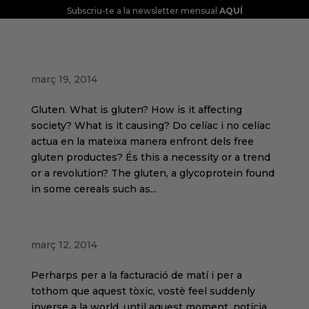
Subscriu-te a la newsletter mensual
AQUÍ
Free Gluten… New Trend?
març 19, 2014
Gluten. What is gluten? How is it affecting
society? What is it causing? Do celíac i no celíac
actua en la mateixa manera enfront dels free
gluten productes? És this a necessity or a trend
or a revolution? The gluten, a glycoprotein found
in some cereals such as...
Consumers from the cadle
març 12, 2014
Perharps per a la facturació de matí i per a
tothom que aquest tòxic, vostè feel suddenly
inverse a la world, until aquest moment, notícia