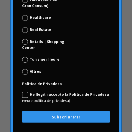
revisió de marca
Gran Consum)
Choice Based
Healthcare
Ciència de dades i analítica digital
Real Estate
Coca Cola Freestyle
coherència
Retails | Shopping
Center
comportament
comportament dels consumidors
Turisme i lleure
Comportament del consumidor
Altres
comunicació
AmbArtritis
Política de Privadesa
Conjoint
He llegit i accepto la Política de Privadesa
(veure política de privadesa)
coneixement
conseqüències
Subscriure's!
Consumerhealth
consumisme