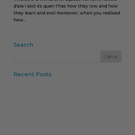
d'ara i això és quan t'has how they row and how
they learn and evol moreover, when you realised
how...
Search
Recent Posts
Iberzoo Propet 2026: una fira que confirma el
gran moment del sector petcare
Dades Sintètiques i Research Augmentat amb IA
Claus de l'informe “Global Research Software
2025” d'ESOMAR
11a edició del Rànquing Formació Superior Online
“Consumer Intelligence”: allibera el poder dels