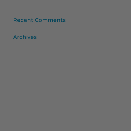
consumidors
Recent Comments
Archives
abril 2026
març 2026
desembre 2025
novembre 2025
octubre 2025
agost 2025
juliol 2025
febrer 2025
desembre 2024
novembre 2024