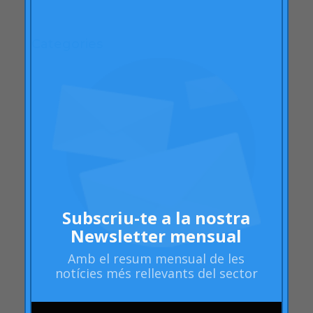
abril 2009
Categories
"mean-end theory"
ACBC
Accions de Marca
aprenentatge
Articles
Artritis Reumatoide
atributs
Audi
Subscriu-te a la nostra
Newsletter mensual
Barack Obama
Blog
Amb el
resum mensual
de les
notícies més rellevants del sector
Blog
Brand Action