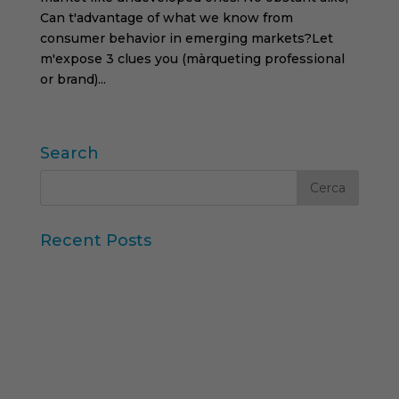
Can t'advantage of what we know from
consumer behavior in emerging markets?Let
m'expose 3 clues you (màrqueting professional
or brand)...
Search
Recent Posts
Iberzoo Propet 2026: una fira que confirma el
gran moment del sector petcare
Dades Sintètiques i Research Augmentat amb IA
Claus de l'informe “Global Research Software
2025” d'ESOMAR
11a edició del Rànquing Formació Superior Online