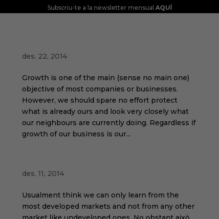
Subscriu-te a la newsletter mensual
AQUÍ
Business Intelligence
des. 22, 2014
Growth is one of the main (sense no main one)
objective of most companies or businesses.
However, we should spare no effort protect
what is already ours and look very closely what
our neighbours are currently doing. Regardless if
growth of our business is our...
Things to learn about emerging markets
des. 11, 2014
Usualment think we can only learn from the
most developed markets and not from any other
market like undeveloped ones. No obstant això,