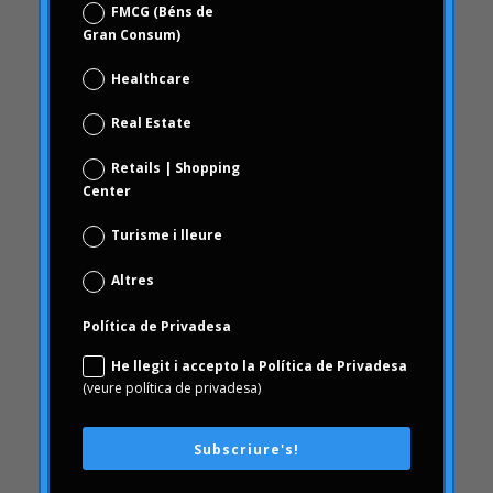
ceguesa
FMCG (Béns de
Gran Consum)
revisió de marca
Choice Based
Healthcare
Ciència de dades i analítica digital
Real Estate
Coca Cola Freestyle
Retails | Shopping
coherència
Center
comportament
Turisme i lleure
comportament dels consumidors
Comportament del consumidor
Altres
comunicació
Política de Privadesa
AmbArtritis
He llegit i accepto la Política de Privadesa
Conjoint
(veure política de privadesa)
coneixement
conseqüències
Subscriure's!
Consumerhealth