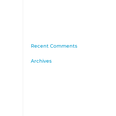
11a edició del Rànquing
Formació Superior Online
“Consumer Intelligence”:
allibera el poder dels
consumidors
Recent Comments
Archives
abril 2026
març 2026
desembre 2025
novembre 2025
octubre 2025
agost 2025
juliol 2025