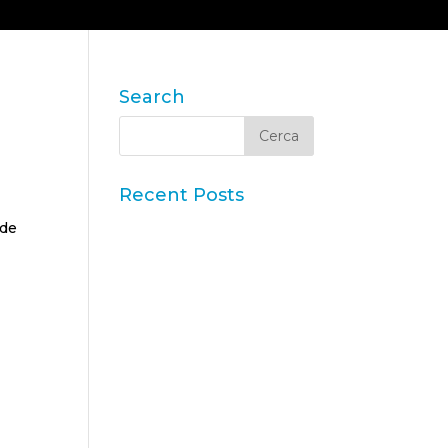
SOLUCIONS
CONTACTE
BLOG & NEWS
Search
Recent Posts
Iberzoo Propet 2026: una
 de
fira que confirma el gran
moment del sector
petcare
Dades Sintètiques i
Research Augmentat amb
IA
Claus de l'informe “Global
Research Software 2025”
d'ESOMAR