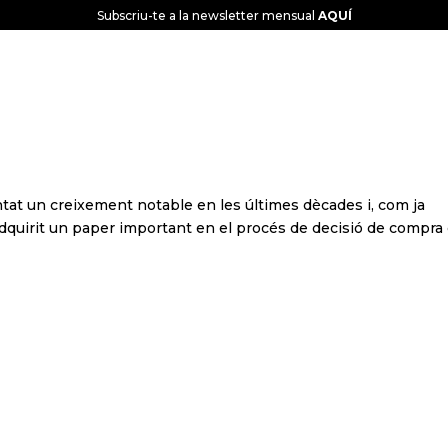
Subscriu-te a la newsletter mensual
AQUÍ
CONEIX-NOS
GLOBAL INTELLIGENCE
escriptor de les marques de
at un creixement notable en les últimes dècades i, com ja
adquirit un paper important en el procés de decisió de compra