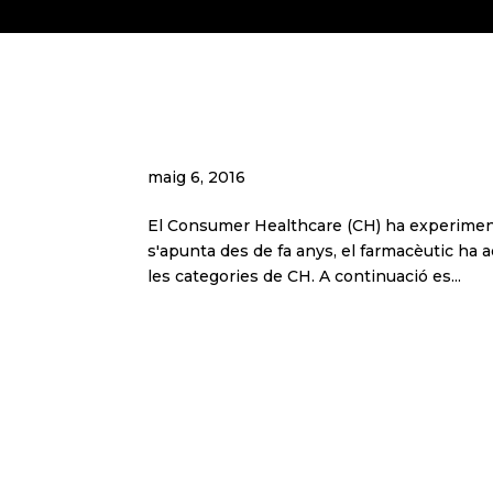
El farmacèutic com a pr
Consumer Healthcare
maig 6, 2016
El Consumer Healthcare (CH) ha experiment
s'apunta des de fa anys, el farmacèutic ha 
les categories de CH. A continuació es...