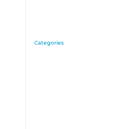
setembre 2009
juny 2009
maig 2009
abril 2009
Categories
"mean-end theory"
ACBC
Accions de Marca
aprenentatge
Articles
Artritis Reumatoide
atributs
Audi
Barack Obama