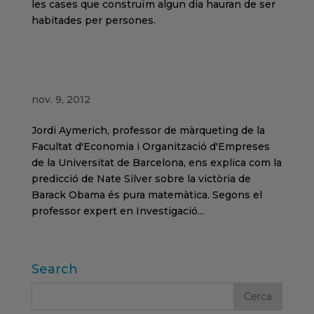
les cases que construïm algun dia hauran de ser
habitades per persones.
Jordi Aymerich comenta el fenomen
matemàtic que va predir les victòries
d'Obama
nov. 9, 2012
Jordi Aymerich, professor de màrqueting de la
Facultat d'Economia i Organització d'Empreses
de la Universitat de Barcelona, ens explica com la
predicció de Nate Silver sobre la victòria de
Barack Obama és pura matemàtica. Segons el
professor expert en Investigació...
Search