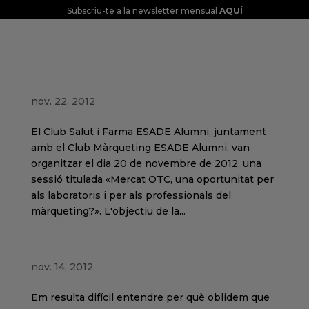
Subscriu-te a la newsletter mensual
AQUÍ
El mercat d'OTC, una nova oportunitat per
als laboratoris i per als professionals del
màrqueting
nov. 22, 2012
El Club Salut i Farma ESADE Alumni, juntament
amb el Club Màrqueting ESADE Alumni, van
organitzar el dia 20 de novembre de 2012, una
sessió titulada «Mercat OTC, una oportunitat per
als laboratoris i per als professionals del
màrqueting?». L'objectiu de la...
Per què se suïciden les marques
nov. 14, 2012
Em resulta difícil entendre per què oblidem que