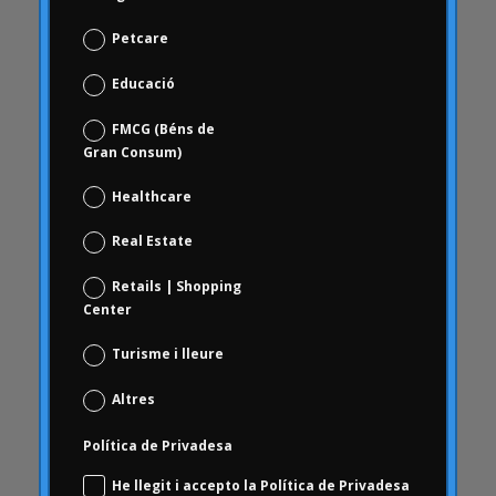
Carrusel
Petcare
Carrusel activitat
Carrusel articles
Educació
Carrusel inici
FMCG (Béns de
Carrusel notícies
Gran Consum)
Case Studies
Healthcare
Casos d'estudi
Real Estate
ceguesa
revisió de marca
Retails | Shopping
Choice Based
Center
Ciència de dades i analítica digital
Turisme i lleure
Coca Cola Freestyle
Altres
coherència
comportament
Política de Privadesa
comportament dels consumidors
He llegit i accepto la Política de Privadesa