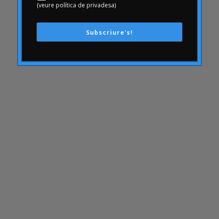
Comportament del consumidor
(veure política de privadesa)
comunicació
Subscriure's!
AmbArtritis
Conjoint
coneixement
conseqüències
Consumerhealth
consumisme
continguts
creativitat
cultura empresarial
Customer Experience
Customer Experience
DAFO
Desfinançament