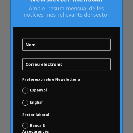
Artritis Reumatoide
Amb el
resum mensual
de les
atributs
notícies més rellevants del sector
Audi
Barack Obama
Blog
Blog
Brand Action
Brand Health
Brand Health Audit
Prefereixo rebre Newsletter a
Brand Management
Espanyol
Brand strategy
Bombolla Online
English
qualitat
Sector laboral
Campofrío
Banca &
Carousel
Assegurances