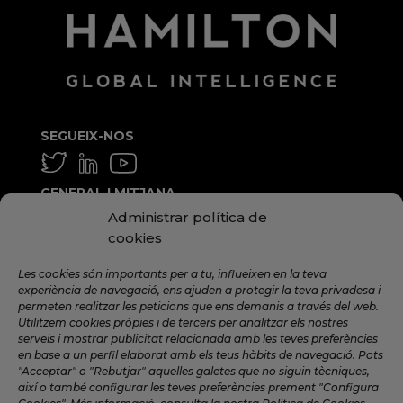
SEGUEIX-NOS
GENERAL I MITJANA
Administrar política de
info@hamilton.global
cookies
TREBALLA AMB NOSALTRES
Les cookies són importants per a tu, influeixen en la teva
talent@hamilton.global
experiència de navegació, ens ajuden a protegir la teva privadesa i
permeten realitzar les peticions que ens demanis a través del web.
Utilitzem cookies pròpies i de tercers per analitzar els nostres
serveis i mostrar publicitat relacionada amb les teves preferències
SUBSCRIU-TE A LA NEWSLETTER
en base a un perfil elaborat amb els teus hàbits de navegació. Pots
MENSUAL
"Acceptar" o "Rebutjar" aquelles galetes que no siguin tècniques,
així o també configurar les teves preferències prement "Configura