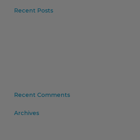
Recent Posts
Iberzoo Propet 2026: una fira que confirma el
gran moment del sector petcare
Dades Sintètiques i Research Augmentat amb IA
Claus de l'informe “Global Research Software
2025” d'ESOMAR
11a edició del Rànquing Formació Superior Online
“Consumer Intelligence”: allibera el poder dels
consumidors
Recent Comments
Archives
abril 2026
març 2026