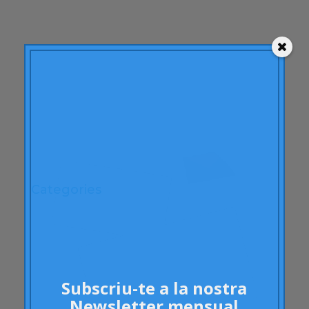
febrer 2010
desembre 2009
novembre 2009
octubre 2009
setembre 2009
juny 2009
maig 2009
abril 2009
Categories
"mean-end theory"
ACBC
Accions de Marca
aprenentatge
Subscriu-te a la nostra
Articles
Newsletter mensual