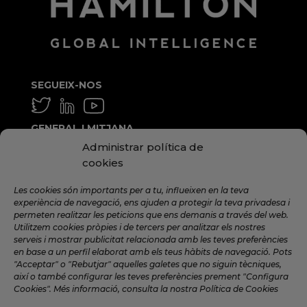
SEGUEIX-NOS
GENERAL I MITJANA
Administrar política de
info@hamilton.global
cookies
TREBALLA AMB NOSALTRES
Les cookies són importants per a tu, influeixen en la teva
talent@hamilton.global
experiència de navegació, ens ajuden a protegir la teva privadesa i
permeten realitzar les peticions que ens demanis a través del web.
Utilitzem cookies pròpies i de tercers per analitzar els nostres
serveis i mostrar publicitat relacionada amb les teves preferències
SUBSCRIU-TE A LA NEWSLETTER
en base a un perfil elaborat amb els teus hàbits de navegació. Pots
MENSUAL
"Acceptar" o "Rebutjar" aquelles galetes que no siguin tècniques,
així o també configurar les teves preferències prement "Configura
Cookies". Més informació, consulta la nostra Política de Cookies