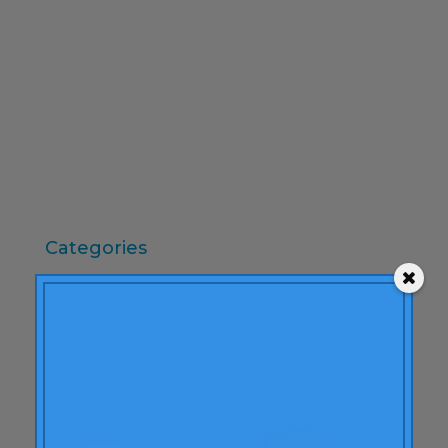
desembre 2009
novembre 2009
octubre 2009
setembre 2009
juny 2009
maig 2009
abril 2009
Categories
"mean-end theory"
ACBC
Accions de Marca
aprenentatge
Articles
Artritis Reumatoide