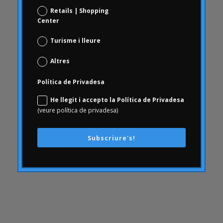
comunicació
Retails | Shopping
Center
AmbArtritis
Conjoint
Turisme i lleure
coneixement
Altres
conseqüències
Consumerhealth
Política de Privadesa
consumisme
He llegit i accepto la Política de Privadesa
(veure política de privadesa)
continguts
creativitat
Subscriure's!
cultura empresarial
Customer Experience
Customer Experience
DAFO
Desfinançament
dia a dia del farmacèutic