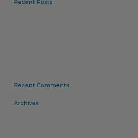
Recent Posts
Iberzoo Propet 2026: una fira que confirma el
gran moment del sector petcare
Dades Sintètiques i Research Augmentat amb IA
Claus de l'informe “Global Research Software
2025” d'ESOMAR
11a edició del Rànquing Formació Superior Online
“Consumer Intelligence”: allibera el poder dels
consumidors
Recent Comments
Archives
abril 2026
març 2026
desembre 2025