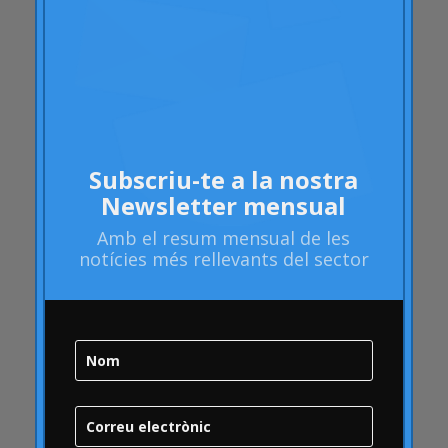
atributs
Audi
Barack Obama
Blog
Blog
Brand Action
Subscriu-te a la nostra
Brand Health
Newsletter mensual
Brand Health Audit
Amb el
resum mensual
de les
Brand Management
notícies més rellevants del sector
Brand strategy
Bombolla Online
qualitat
Campofrío
Carousel
Carrusel