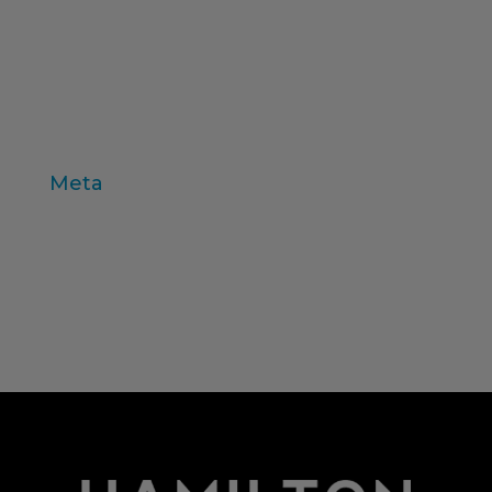
treball de camp
valors
variables individu
Zaltman
Meta
Entra
Canal de les entrades
Canal dels comentaris
WordPress.org (en anglès)