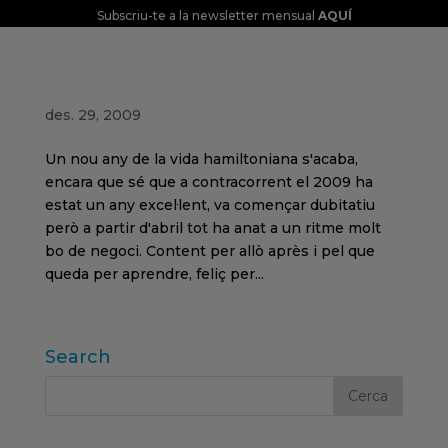
Subscriu-te a la newsletter mensual
AQUÍ
2009 acaba……a esperar el 2010
des. 29, 2009
Un nou any de la vida hamiltoniana s'acaba,
encara que sé que a contracorrent el 2009 ha
estat un any excel·lent, va començar dubitatiu
però a partir d'abril tot ha anat a un ritme molt
bo de negoci. Content per allò après i pel que
queda per aprendre, feliç per...
Search