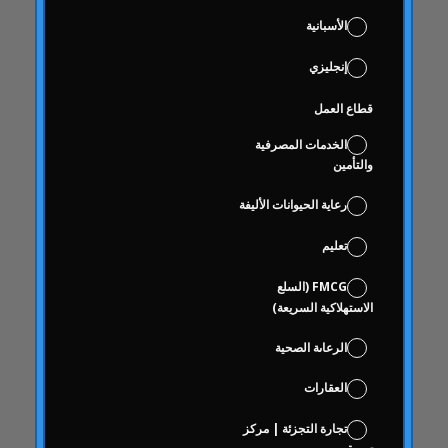
دائري المنزل
الأسبانية
دائري الأخبار
إنجليزي
دراسات الحالة
قطاع العمل
حالات الدراسة
العمى
الخدمات المصرفية
والتأمين
فحص العلامة التجارية
على أساس الاختيار
رعاية الحيوانات الأليفة
علوم البيانات والتحليلات الرقمية
تعليم
كوكا كولا حرة
FMCG (السلع
منطق
الاستهلاكية السريعة)
سلوك
الرعاىة الصحية
سلوك المستهلك
سلوك المستهلك
العقارات
تواصل
تجارة التجزئة | مركز
مع التهاب المفاصل