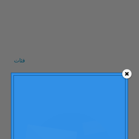
أكتوبر 2009
سبتمبر 2009
يونيو 2009
مايو 2009
أبريل 2009
فئات
"نظرية النهاية المتوسطة"
ايه سي بي سي
إجراءات العلامة التجارية
تعلُّم
مقالات
التهاب المفصل الروماتويدي
صفات
أودي