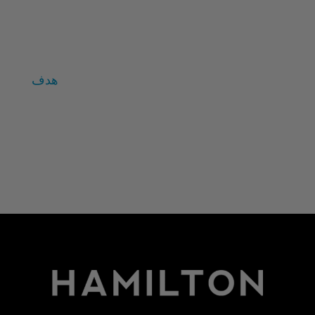
قيم
المتغيرات الفردية
زالتمان
هدف
تسجيل الدخول
خلاصات Feed الإدخالات
خلاصة التعليقات
WordPress.org