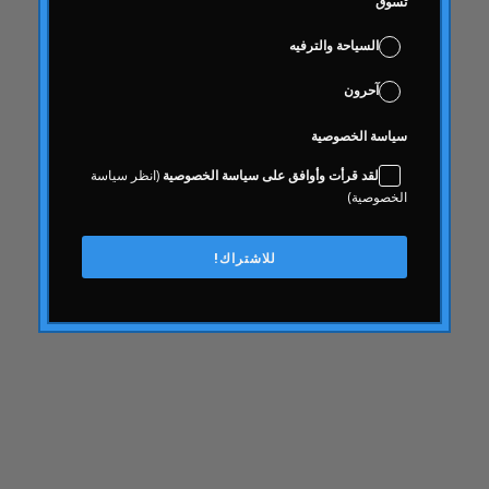
تسوق
مشترك
السياحة والترفيه
معرفة
عواقب
آحرون
صحة المستهلك
سياسة الخصوصية
الاستهلاكية
لقد قرأت وأوافق على سياسة الخصوصية
(انظر سياسة
محتويات
الخصوصية)
إِبداع
ثقافة الشركات
للاشتراك!
تجربة الزبون
تجربة الزبون
كدح
وقف التمويل
يوما بعد يوم الصيدلي
العلوم الرقمية وعلوم البيانات
انتخابات