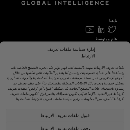
تابعنا
عام ومتوسط
info@hamilton.global
إدارة سياسة ملفات تعريف
الارتباط
اعمل معنا
Talent@hamilton.global
ملفات تعريف الارتباط مهمة بالنسبة لك، فهي تؤثر على تجربة التصفح الخاصة بك،
وتساعدنا على حماية خصوصيتك وتسمح لنا بتقديم الطلبات التي تطلبها من خلال
الموقع الإلكتروني. نحن نستخدم ملفات تعريف الارتباط الخاصة بنا والجهات الخارجية
لتحليل خدماتنا ونعرض لك الإعلانات المتعلقة بتفضيلاتك بناءً على ملف تعريف تم
اشترك في النشرة الإخبارية الشهرية
إنشاؤه باستخدام عادات التصفح الخاصة بك. يمكنك "قبول" أو "رفض" ملفات تعريف
الارتباط غير التقنية، بالإضافة إلى تكوين تفضيلاتك بالنقر فوق "تكوين ملفات تعريف
الارتباط". لمزيد من المعلومات، راجع سياسة ملفات تعريف الارتباط الخاصة بنا
قبول ملفات تعريف الارتباط
©️ 2024 هاملتون جلوبال إنتليجنس. |
تحذير قانوني
|
سياسة
الخصوصية
|
اتفاقية ملفات تعريف الارتباط
|
سياسة وسائل
رفض ملفات تعريف الارتباط
التواصل الاجتماعي