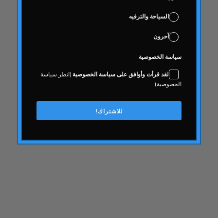
مشترك
السياحة والترفيه
معرفة
عواقب
آحرون
صحة المستهلك
سياسة الخصوصية
الاستهلاكية
لقد قرأت وأوافق على سياسة الخصوصية
(انظر سياسة
محتويات
الخصوصية)
إِبداع
ثقافة الشركات
للاشتراك!
تجربة الزبون
تجربة الزبون
كدح
وقف التمويل
يوما بعد يوم الصيدلي
العلوم الرقمية وعلوم البيانات
انتخابات