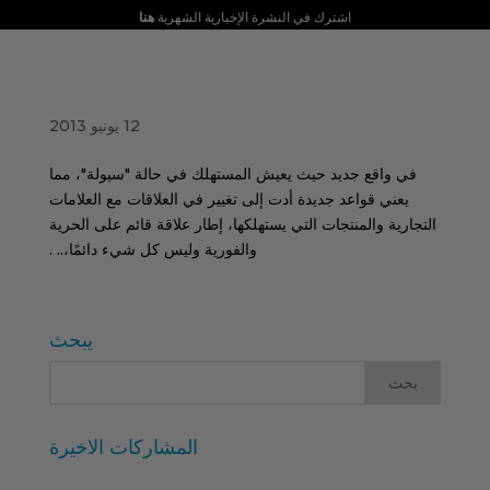
اشترك في النشرة الإخبارية الشهرية
هنا
التقسيم التحفيزي والنمو وحلول الأعمال
12 يونيو 2013
في واقع جديد حيث يعيش المستهلك في حالة "سيولة"، مما
يعني قواعد جديدة أدت إلى تغيير في العلاقات مع العلامات
التجارية والمنتجات التي يستهلكها، إطار علاقة قائم على الحرية
والفورية وليس كل شيء دائمًا،.. .
يبحث
المشاركات الاخيرة
معرض إيبرزو بروبيت 2026: معرض يؤكد اللحظة العظيمة