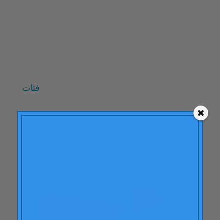
أكتوبر 2009
سبتمبر 2009
يونيو 2009
مايو 2009
أبريل 2009
فئات
"نظرية النهاية المتوسطة"
ايه سي بي سي
إجراءات العلامة التجارية
تعلُّم
مقالات
التهاب المفصل الروماتويدي
صفات
أودي