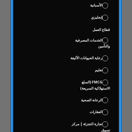
دائري المنزل
الأسبانية
دائري الأخبار
إنجليزي
دراسات الحالة
حالات الدراسة
قطاع العمل
العمى
الخدمات المصرفية
فحص العلامة التجارية
والتأمين
على أساس الاختيار
رعاية الحيوانات الأليفة
علوم البيانات والتحليلات الرقمية
تعليم
كوكا كولا حرة
منطق
FMCG (السلع
الاستهلاكية السريعة)
سلوك
سلوك المستهلك
الرعاىة الصحية
سلوك المستهلك
العقارات
تواصل
تجارة التجزئة | مركز
مع التهاب المفاصل
تسوق