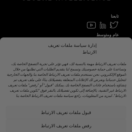
تابعنا
عام ومتوسط
info@hamilton.global
إدارة سياسة ملفات تعريف
الارتباط
اعمل معنا
Talent@hamilton.global
ملفات تعريف الارتباط مهمة بالنسبة لك، فهي تؤثر على تجربة التصفح الخاصة بك،
وتساعدنا على حماية خصوصيتك وتسمح لنا بتقديم الطلبات التي تطلبها من خلال
الموقع الإلكتروني. نحن نستخدم ملفات تعريف الارتباط الخاصة بنا والجهات الخارجية
لتحليل خدماتنا ونعرض لك الإعلانات المتعلقة بتفضيلاتك بناءً على ملف تعريف تم
اشترك في النشرة الإخبارية الشهرية
إنشاؤه باستخدام عادات التصفح الخاصة بك. يمكنك "قبول" أو "رفض" ملفات تعريف
الارتباط غير التقنية، بالإضافة إلى تكوين تفضيلاتك بالنقر فوق "تكوين ملفات تعريف
الارتباط". لمزيد من المعلومات، راجع سياسة ملفات تعريف الارتباط الخاصة بنا
قبول ملفات تعريف الارتباط
©️ 2024 هاملتون جلوبال إنتليجنس. |
تحذير قانوني
|
سياسة
الخصوصية
|
اتفاقية ملفات تعريف الارتباط
|
سياسة وسائل
رفض ملفات تعريف الارتباط
التواصل الاجتماعي