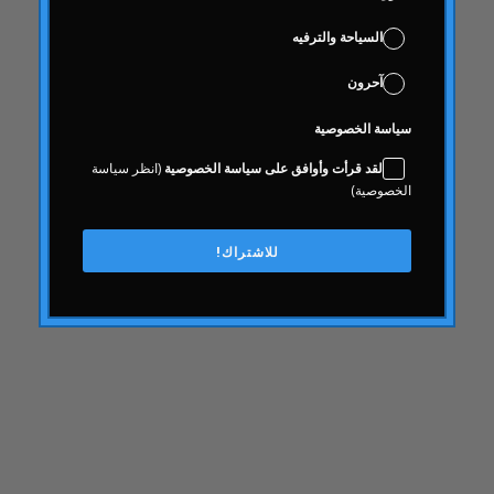
مشترك
السياحة والترفيه
معرفة
عواقب
آحرون
صحة المستهلك
سياسة الخصوصية
الاستهلاكية
لقد قرأت وأوافق على سياسة الخصوصية
(انظر سياسة
محتويات
الخصوصية)
إِبداع
ثقافة الشركات
للاشتراك!
تجربة الزبون
تجربة الزبون
كدح
وقف التمويل
يوما بعد يوم الصيدلي
العلوم الرقمية وعلوم البيانات
انتخابات