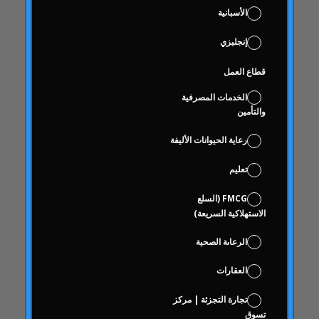
دائري المنزل
الأسبانية
دائري الأخبار
إنجليزي
دراسات الحالة
حالات الدراسة
قطاع العمل
العمى
الخدمات المصرفية
فحص العلامة التجارية
والتأمين
على أساس الاختيار
رعاية الحيوانات الأليفة
علوم البيانات والتحليلات الرقمية
تعليم
كوكا كولا حرة
منطق
FMCG (السلع
الاستهلاكية السريعة)
سلوك
سلوك المستهلك
الرعاىة الصحية
سلوك المستهلك
العقارات
تواصل
تجارة التجزئة | مركز
مع التهاب المفاصل
تسوق