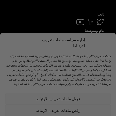
تابعنا
عام ومتوسط
info@hamilton.global
إدارة سياسة ملفات تعريف
الارتباط
اعمل معنا
Talent@hamilton.global
ملفات تعريف الارتباط مهمة بالنسبة لك، فهي تؤثر على تجربة التصفح الخاصة بك،
وتساعدنا على حماية خصوصيتك وتسمح لنا بتقديم الطلبات التي تطلبها من خلال
الموقع الإلكتروني. نحن نستخدم ملفات تعريف الارتباط الخاصة بنا والجهات الخارجية
لتحليل خدماتنا ونعرض لك الإعلانات المتعلقة بتفضيلاتك بناءً على ملف تعريف تم
اشترك في النشرة الإخبارية الشهرية
إنشاؤه باستخدام عادات التصفح الخاصة بك. يمكنك "قبول" أو "رفض" ملفات تعريف
الارتباط غير التقنية، بالإضافة إلى تكوين تفضيلاتك بالنقر فوق "تكوين ملفات تعريف
الارتباط". لمزيد من المعلومات، راجع سياسة ملفات تعريف الارتباط الخاصة بنا
قبول ملفات تعريف الارتباط
©️ 2024 هاملتون جلوبال إنتليجنس. |
تحذير قانوني
|
سياسة
الخصوصية
|
اتفاقية ملفات تعريف الارتباط
|
سياسة وسائل
رفض ملفات تعريف الارتباط
التواصل الاجتماعي