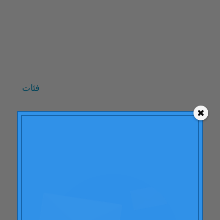
أكتوبر 2009
سبتمبر 2009
يونيو 2009
مايو 2009
أبريل 2009
فئات
"نظرية النهاية المتوسطة"
ايه سي بي سي
إجراءات العلامة التجارية
تعلُّم
مقالات
التهاب المفصل الروماتويدي
صفات
أودي