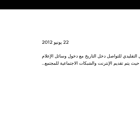
تخبارات العالمية
حلول
اتصال
المدونة والأخبار
عبر وسائل التواصل الاجتماعي
22 يونيو 2012
ل التقليدي للتواصل دخل التاريخ مع دخول وسائل الإعلام
حيث يتم تقديم الإنترنت والشبكات الاجتماعية للمجتمع...