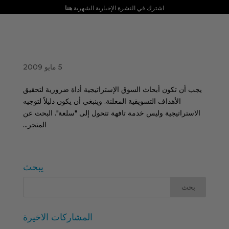
اشترك في النشرة الإخبارية الشهرية
هنا
تسويق STPI: حلول تسويقية استراتيجية تعتمد على
أبحاث السوق
5 مايو 2009
يجب أن تكون أبحاث السوق الإستراتيجية أداة ضرورية لتحقيق
الأهداف التسويقية المعلنة. وينبغي أن يكون دليلاً لتوجيه
الاستراتيجية وليس خدمة تافهة تتحول إلى "سلعة". البحث عن
المتجر...
يبحث
المشاركات الاخيرة