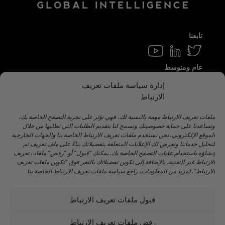
تابعنا
عام ومتوسط
info@hamilton.global
إدارة سياسة ملفات تعريف
الارتباط
اعمل معنا
Talent@hamilton.global
ملفات تعريف الارتباط مهمة بالنسبة لك، فهي تؤثر على تجربة التصفح الخاصة بك،
وتساعدنا على حماية خصوصيتك وتسمح لنا بتقديم الطلبات التي تطلبها من خلال
الموقع الإلكتروني. نحن نستخدم ملفات تعريف الارتباط الخاصة بنا والجهات الخارجية
لتحليل خدماتنا ونعرض لك الإعلانات المتعلقة بتفضيلاتك بناءً على ملف تعريف تم
اشترك في النشرة الإخبارية الشهرية
إنشاؤه باستخدام عادات التصفح الخاصة بك. يمكنك "قبول" أو "رفض" ملفات تعريف
الارتباط غير التقنية، بالإضافة إلى تكوين تفضيلاتك بالنقر فوق "تكوين ملفات تعريف
الارتباط". لمزيد من المعلومات، راجع سياسة ملفات تعريف الارتباط الخاصة بنا
قبول ملفات تعريف الارتباط
©️ 2024 هاملتون جلوبال إنتليجنس. |
تحذير قانوني
|
سياسة
الخصوصية
|
اتفاقية ملفات تعريف الارتباط
|
سياسة وسائل
رفض ملفات تعريف الارتباط
التواصل الاجتماعي