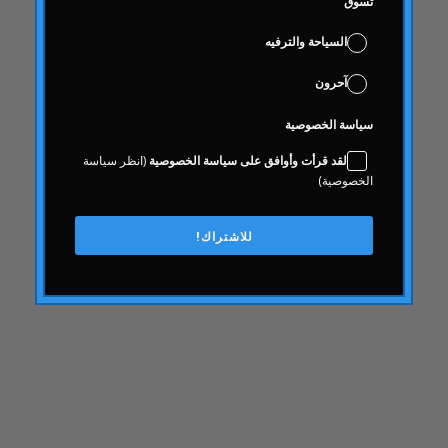
تسوق
مشترك
السياحة والترفيه
معرفة
عواقب
آحرون
صحة المستهلك
سياسة الخصوصية
الاستهلاكية
لقد قرأت وأوافق على سياسة الخصوصية
(انظر سياسة
محتويات
الخصوصية)
إِبداع
ثقافة الشركات
للاشتراك!
تجربة الزبون
تجربة الزبون
كدح
وقف التمويل
يوما بعد يوم الصيدلي
العلوم الرقمية وعلوم البيانات
انتخابات