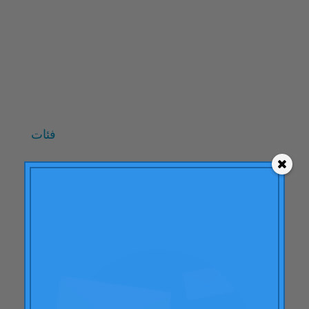
أكتوبر 2009
سبتمبر 2009
يونيو 2009
مايو 2009
أبريل 2009
فئات
"نظرية النهاية المتوسطة"
ايه سي بي سي
إجراءات العلامة التجارية
تعلُّم
مقالات
التهاب المفصل الروماتويدي
صفات
أودي