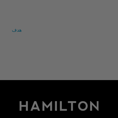
قيم
المتغيرات الفردية
زالتمان
هدف
تسجيل الدخول
خلاصات Feed الإدخالات
خلاصة التعليقات
WordPress.org