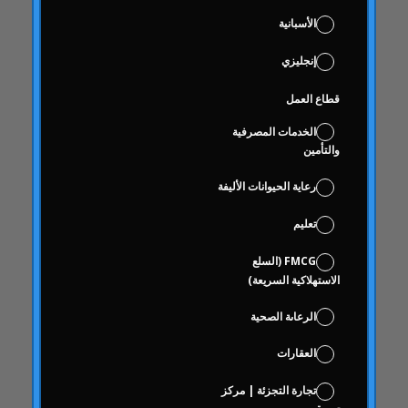
دائري المنزل
الأسبانية
دائري الأخبار
إنجليزي
دراسات الحالة
قطاع العمل
حالات الدراسة
العمى
الخدمات المصرفية
والتأمين
فحص العلامة التجارية
على أساس الاختيار
رعاية الحيوانات الأليفة
علوم البيانات والتحليلات الرقمية
تعليم
كوكا كولا حرة
FMCG (السلع
منطق
الاستهلاكية السريعة)
سلوك
الرعاىة الصحية
سلوك المستهلك
سلوك المستهلك
العقارات
تواصل
تجارة التجزئة | مركز
مع التهاب المفاصل