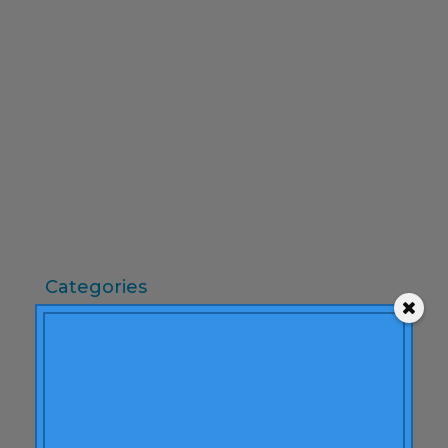
febrero 2010
diciembre 2009
noviembre 2009
octubre 2009
septiembre 2009
junio 2009
mayo 2009
abril 2009
Categories
"mean-end theory"
ACBC
Acciones de Marca
aprendizaje
Artículos