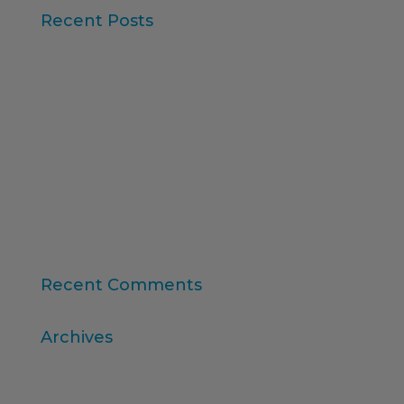
Recent Posts
Iberzoo Propet 2026: una feria que confirma el
gran momento del sector petcare
Datos Sintéticos y Research Aumentado con IA
Claves del informe “Global Research Software
2025” de ESOMAR
11ª edición del Ranking Formación Superior
Online
“Consumer Intelligence”: libera el poder de los
consumidores
Recent Comments
Archives
abril 2026
marzo 2026