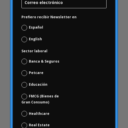
Carrusel
Carrusel actividad
Prefiero recibir Newsletter en
Carrusel artículos
Español
Carrusel inicio
English
Carrusel noticias
Case Studies
Sector laboral
Casos de Estudio
Banca & Seguros
ceguera
Petcare
chequeo de marca
Choice Based
Educación
Ciencia de datos y analítica digital
FMCG (Bienes de
Coca Cola Freestyle
Gran Consumo)
coherencia
Healthcare
comportamiento
Real Estate
comportamiento de los consumidores