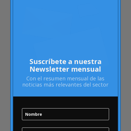
Artritis Reumatoide
atributos
Audi
Barack Obama
Blog
Blog
Brand Action
Suscríbete a nuestra
Newsletter mensual
Brand Health
Brand Health Audit
Con el
resumen mensual
de las
noticias más relevantes del sector
Brand Management
Brand strategy
Burbuja Online
calidad
Campofrío
Carousel