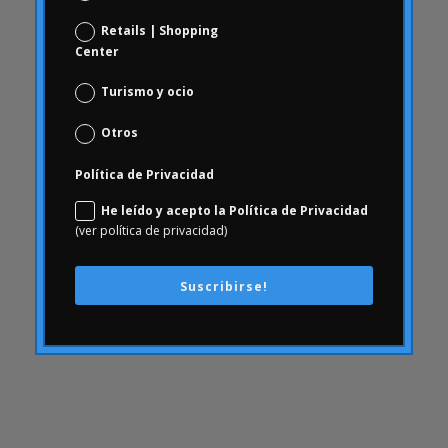
Comportamiento del consumidor
Retails | Shopping
Center
comunicación
ConArtritis
Turismo y ocio
Conjoint
Otros
conocimiento
consecuencias
Política de Privacidad
Consumerhealth
He leído y acepto la Política de Privacidad
(ver política de privacidad)
consumismo
contenidos
Suscribirse!
creatividad
cultura empresarial
Customer Experience
Customer Experience
DAFO
Desfinanciación