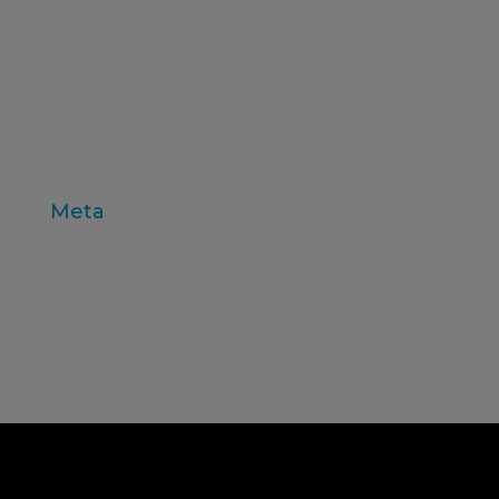
test de producto
trabajo de campo
valores
variables individuo
Zaltman
Meta
Acceder
Feed de entradas
Feed de comentarios
WordPress.org