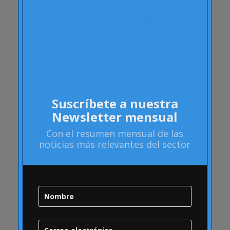
Artritis Reumatoide
atributos
Audi
Barack Obama
Blog
Blog
Brand Action
Suscríbete a nuestra
Brand Health
Newsletter mensual
Brand Health Audit
Con el
resumen mensual
de las
Brand Management
noticias más relevantes del sector
Brand strategy
Burbuja Online
calidad
Campofrío
Carousel