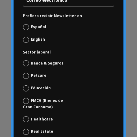
Carrusel
Carrusel actividad
Prefiero recibir Newsletter en
Carrusel artículos
Español
Carrusel inicio
Carrusel noticias
English
Case Studies
Sector laboral
Casos de Estudio
Banca & Seguros
ceguera
chequeo de marca
Petcare
Choice Based
Educación
Ciencia de datos y analítica digital
FMCG (Bienes de
Coca Cola Freestyle
Gran Consumo)
coherencia
Healthcare
comportamiento
comportamiento de los consumidores
Real Estate