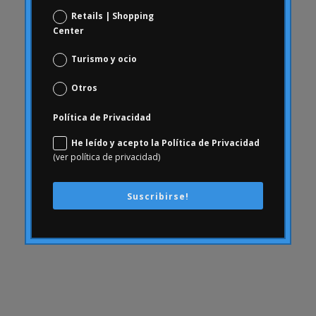
Comportamiento del consumidor
Retails | Shopping
comunicación
Center
ConArtritis
Turismo y ocio
Conjoint
Otros
conocimiento
consecuencias
Política de Privacidad
Consumerhealth
He leído y acepto la Política de Privacidad
consumismo
(ver política de privacidad)
contenidos
creatividad
Suscribirse!
cultura empresarial
Customer Experience
Customer Experience
DAFO
Desfinanciación