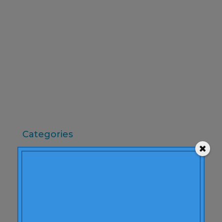
febrero 2010
diciembre 2009
noviembre 2009
octubre 2009
septiembre 2009
junio 2009
mayo 2009
abril 2009
Categories
"mean-end theory"
ACBC
Acciones de Marca
aprendizaje
Artículos