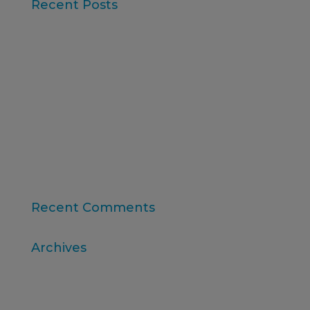
Recent Posts
Iberzoo Propet 2026: una feria que confirma el
gran momento del sector petcare
Datos Sintéticos y Research Aumentado con IA
Claves del informe “Global Research Software
2025” de ESOMAR
11ª edición del Ranking Formación Superior
Online
“Consumer Intelligence”: libera el poder de los
consumidores
Recent Comments
Archives
abril 2026
marzo 2026