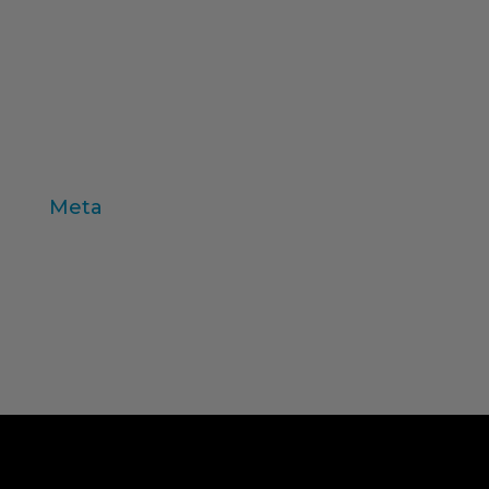
test de producto
trabajo de campo
valores
variables individuo
Zaltman
Meta
Acceder
Feed de entradas
Feed de comentarios
WordPress.org