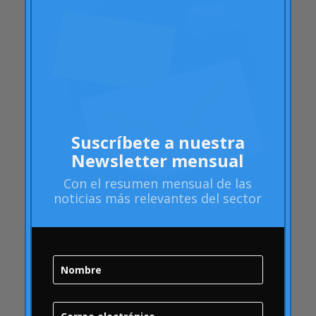
Artritis Reumatoide
atributos
Audi
Barack Obama
Blog
Blog
Brand Action
Suscríbete a nuestra
Brand Health
Newsletter mensual
Brand Health Audit
Con el
resumen mensual
de las
Brand Management
noticias más relevantes del sector
Brand strategy
Burbuja Online
calidad
Campofrío
Carousel