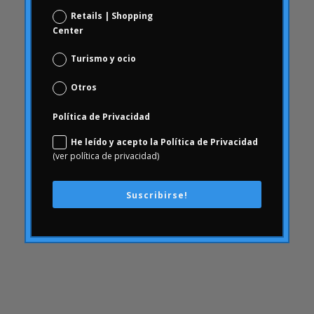
Comportamiento del consumidor
Retails | Shopping
comunicación
Center
ConArtritis
Turismo y ocio
Conjoint
Otros
conocimiento
consecuencias
Política de Privacidad
Consumerhealth
He leído y acepto la Política de Privacidad
consumismo
(ver política de privacidad)
contenidos
creatividad
Suscribirse!
cultura empresarial
Customer Experience
Customer Experience
DAFO
Desfinanciación