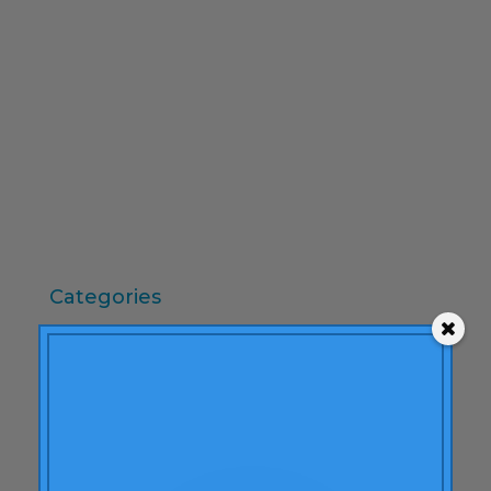
febrero 2010
diciembre 2009
noviembre 2009
octubre 2009
septiembre 2009
junio 2009
mayo 2009
abril 2009
Categories
"mean-end theory"
ACBC
Acciones de Marca
aprendizaje
Artículos