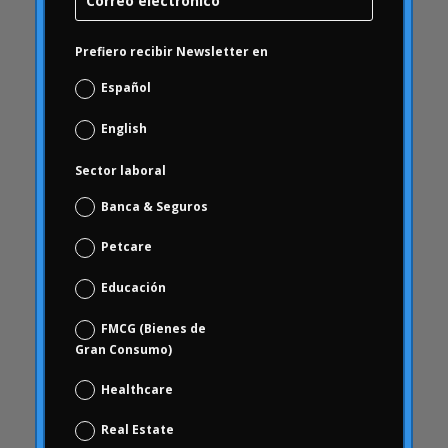
Carrusel
Carrusel actividad
Prefiero recibir Newsletter en
Carrusel artículos
Español
Carrusel inicio
Carrusel noticias
English
Case Studies
Sector laboral
Casos de Estudio
Banca & Seguros
ceguera
chequeo de marca
Petcare
Choice Based
Educación
Ciencia de datos y analítica digital
FMCG (Bienes de
Coca Cola Freestyle
Gran Consumo)
coherencia
Healthcare
comportamiento
comportamiento de los consumidores
Real Estate