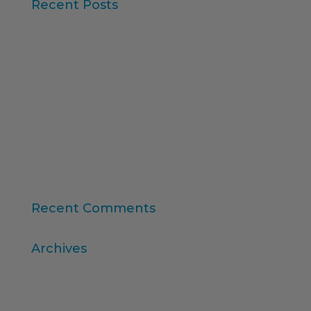
Recent Posts
Iberzoo Propet 2026: una feria que confirma el
gran momento del sector petcare
Datos Sintéticos y Research Aumentado con IA
Claves del informe “Global Research Software
2025” de ESOMAR
11ª edición del Ranking Formación Superior
Online
“Consumer Intelligence”: libera el poder de los
consumidores
Recent Comments
Archives
abril 2026
marzo 2026