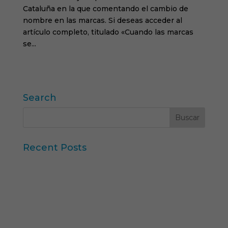
Cataluña en la que comentando el cambio de
nombre en las marcas. Si deseas acceder al
artículo completo, titulado «Cuando las marcas
se...
« Entradas más antiguas
Search
Recent Posts
Iberzoo Propet 2026: una feria que confirma el
gran momento del sector petcare
Datos Sintéticos y Research Aumentado con IA
Claves del informe “Global Research Software
2025” de ESOMAR