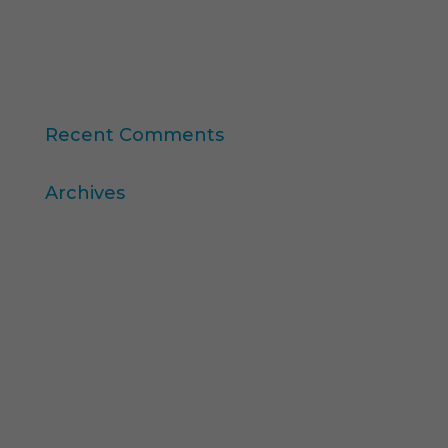
11ª edición del Ranking Formación Superior
Online
“Consumer Intelligence”: libera el poder de los
consumidores
Recent Comments
Archives
abril 2026
marzo 2026
diciembre 2025
noviembre 2025
octubre 2025
agosto 2025
julio 2025
febrero 2025