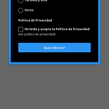
(ver política de privacidad)
mayo 2009
abril 2009
Suscribirse!
Categories
"mean-end theory"
ACBC
Acciones de Marca
aprendizaje
Artículos
Artritis Reumatoide
atributos
Audi
Barack Obama
Blog
Blog