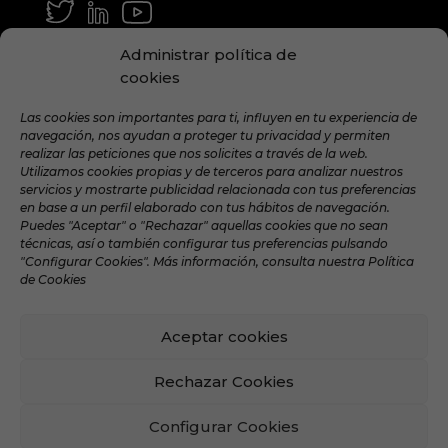
GENERAL Y MEDIA
Administrar política de
info@hamilton.global
cookies
TRABAJA CON NOSOTROS
Las cookies son importantes para ti, influyen en tu experiencia de
navegación, nos ayudan a proteger tu privacidad y permiten
talent@hamilton.global
realizar las peticiones que nos solicites a través de la web.
Utilizamos cookies propias y de terceros para analizar nuestros
servicios y mostrarte publicidad relacionada con tus preferencias
en base a un perfil elaborado con tus hábitos de navegación.
SUSCRÍBETE A LA NEWSLETTER
Puedes "Aceptar" o "Rechazar" aquellas cookies que no sean
MENSUAL
técnicas, así o también configurar tus preferencias pulsando
"Configurar Cookies". Más información, consulta nuestra Política
de Cookies
Aceptar cookies
©️ 2024 Hamilton Global Intelligence. |
Aviso legal
|
Política de privacidad
|
Política de Cookies
|
Rechazar Cookies
Política de Redes Sociales
Configurar Cookies