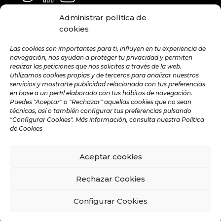
GENERAL Y MEDIA
Administrar política de
info@hamilton.global
cookies
TRABAJA CON NOSOTROS
Las cookies son importantes para ti, influyen en tu experiencia de
navegación, nos ayudan a proteger tu privacidad y permiten
talent@hamilton.global
realizar las peticiones que nos solicites a través de la web.
Utilizamos cookies propias y de terceros para analizar nuestros
servicios y mostrarte publicidad relacionada con tus preferencias
en base a un perfil elaborado con tus hábitos de navegación.
SUSCRÍBETE A LA NEWSLETTER
Puedes "Aceptar" o "Rechazar" aquellas cookies que no sean
MENSUAL
técnicas, así o también configurar tus preferencias pulsando
"Configurar Cookies". Más información, consulta nuestra Política
de Cookies
Aceptar cookies
©️ 2024 Hamilton Global Intelligence. |
Aviso legal
|
Política de privacidad
|
Política de Cookies
|
Rechazar Cookies
Política de Redes Sociales
Configurar Cookies