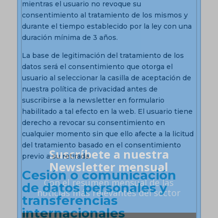
mientras el usuario no revoque su
consentimiento al tratamiento de los mismos y
durante el tiempo establecido por la ley con una
duración mínima de 3 años.
La base de legitimación del tratamiento de los
datos será el consentimiento que otorga el
usuario al seleccionar la casilla de aceptación de
nuestra política de privacidad antes de
suscribirse a la newsletter en formulario
habilitado a tal efecto en la web. El usuario tiene
derecho a revocar su consentimiento en
cualquier momento sin que ello afecte a la licitud
del tratamiento basado en el consentimiento
Suscríbete a nuestra
previo a su retirada.
Newsletter mensual
Cesión o comunicación
Con el
resumen mensual
de las
de datos personales y
noticias más relevantes del sector
transferencias
internacionales