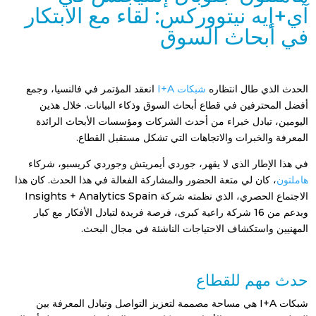
آي+إيه نيتووركس: لقاء مع الابتكار
في أبحاث السوق
الحدث الذي طال انتظاره
شبكات I+A
انعقد المؤتمر في فالنسيا، وجمع
أفضل المحترفين في قطاع أبحاث السوق وذكاء البيانات. خلال هذين
اليومين، تبادل خبراء من أحدث الشركات ومؤسسات الأبحاث الرائدة
المعرفة والخبرات والاتجاهات التي تشكل مستقبل القطاع.
في هذا الإطار الذي لا يقهر، جوردي أيمريتش وجوردي كريسبو، شركاء
هاملتون
، كان لي متعة الحضور والمشاركة الفعالة في هذا الحدث. كان هذا
الاجتماع الحصري، الذي نظمته شركة Insights + Analytics Spain
وبدعم من 16 شركة راعية كبرى، فرصة فريدة لتبادل الأفكار مع كبار
المهنيين واستكشاف الاحتياجات الناشئة في مجال البحث.
حدث مهم للقطاع
شبكات I+A هي مساحة مصممة لتعزيز التواصل وتبادل المعرفة بين