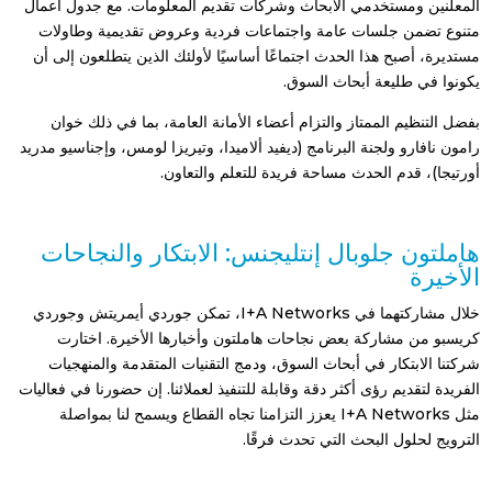
المعلنين ومستخدمي الأبحاث وشركات تقديم المعلومات. مع جدول أعمال
متنوع تضمن جلسات عامة واجتماعات فردية وعروض تقديمية وطاولات
مستديرة، أصبح هذا الحدث اجتماعًا أساسيًا لأولئك الذين يتطلعون إلى أن
يكونوا في طليعة أبحاث السوق.
بفضل التنظيم الممتاز والتزام أعضاء الأمانة العامة، بما في ذلك خوان
رامون نافارو ولجنة البرنامج (ديفيد ألاميدا، وتيريزا لومس، وإجناسيو مدريد
أورتيجا)، قدم الحدث مساحة فريدة للتعلم والتعاون.
هاملتون جلوبال إنتليجنس: الابتكار والنجاحات
الأخيرة
خلال مشاركتهما في I+A Networks، تمكن جوردي أيمريتش وجوردي
كريسبو من مشاركة بعض نجاحات هاملتون وأخبارها الأخيرة. اختارت
شركتنا الابتكار في أبحاث السوق، ودمج التقنيات المتقدمة والمنهجيات
الفريدة لتقديم رؤى أكثر دقة وقابلة للتنفيذ لعملائنا. إن حضورنا في فعاليات
مثل I+A Networks يعزز التزامنا تجاه القطاع ويسمح لنا بمواصلة
الترويج لحلول البحث التي تحدث فرقًا.