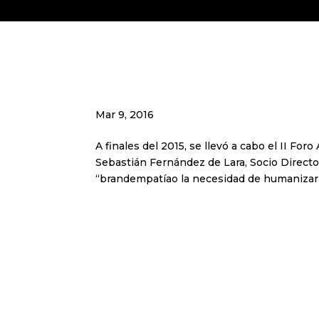
Conferencia “Brandempa
marcas” por Sebastián 
Mar 9, 2016
A finales del 2015, se llevó a cabo el II Fo
Sebastián Fernández de Lara, Socio Directo
“brandempatíao la necesidad de humanizar la