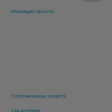
Messages récents
Iberzoo Propet 2026 : un salon qui confirme le
dynamisme du secteur des soins pour animaux
de compagnie
Données synthétiques et recherche augmentée
par l'IA
Principaux enseignements du rapport « Logiciels
de recherche mondiaux 2025 » d’ESOMAR
11e édition du classement de l'enseignement
supérieur en ligne
Consumer Intelligence : Libérez le pouvoir des
consommateurs
Commentaires récents
Les archives