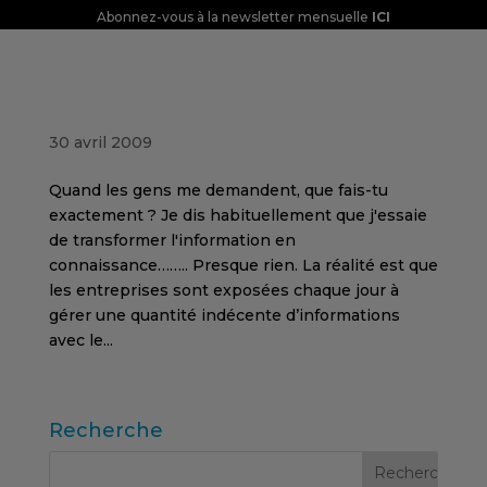
Abonnez-vous à la newsletter mensuelle
ICI
Gérer l’information pour la transformer en
connaissance, notre matière première
30 avril 2009
Quand les gens me demandent, que fais-tu
exactement ? Je dis habituellement que j'essaie
de transformer l'information en
connaissance…….. Presque rien. La réalité est que
les entreprises sont exposées chaque jour à
gérer une quantité indécente d’informations
avec le...
Recherche