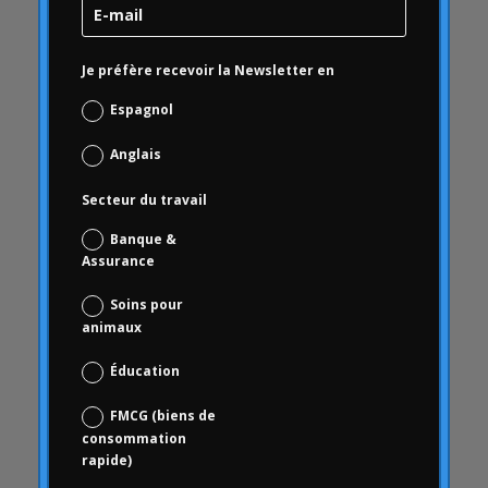
qualité
Campofrio
Carrousel
Je préfère recevoir la Newsletter en
Carrousel
Espagnol
Activité du carrousel
Anglais
Articles du carrousel
Carrousel d'accueil
Secteur du travail
Carrousel d'actualités
Banque &
Études de cas
Assurance
Cas d'études
Soins pour
cécité
animaux
vérification de la marque
Éducation
Basé sur le choix
FMCG (biens de
Science des données et analyse numérique
consommation
Coca Cola Freestyle
rapide)