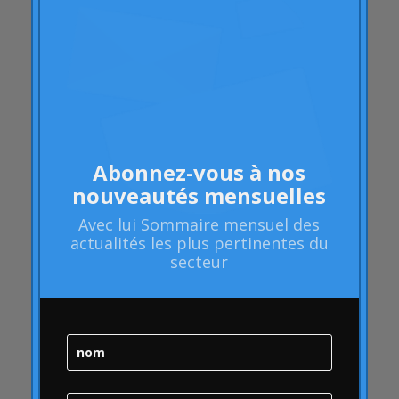
apprentissage
Des articles
Polyarthrite rhumatoïde
les attributs
Audi
Barack Obama
Abonnez-vous à nos
Blog
nouveautés mensuelles
Blog
Avec lui
Sommaire mensuel
des
Action de marque
actualités les plus pertinentes du
secteur
Santé de la marque
Audit de santé de la marque
Gestion de la marque
Stratégie de marque
Bulle en ligne