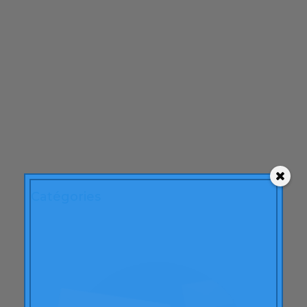
février 2010
décembre 2009
novembre 2009
octobre 2009
septembre 2009
juin 2009
mai 2009
avril 2009
Catégories
"Théorie de la fin moyenne"
ACBC
Actions de marque
apprentissage
Des articles