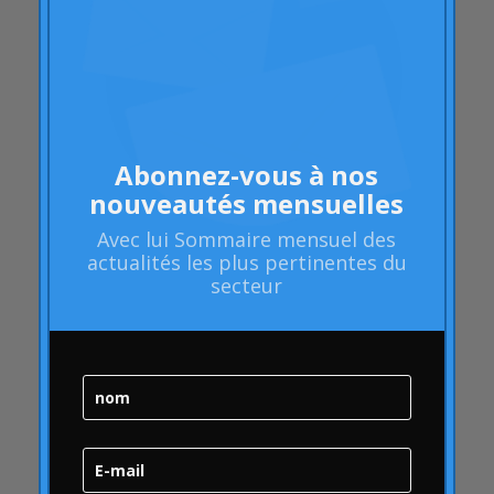
Polyarthrite rhumatoïde
les attributs
Audi
Barack Obama
Blog
Abonnez-vous à nos
Blog
nouveautés mensuelles
Action de marque
Avec lui
Sommaire mensuel
des
Santé de la marque
actualités les plus pertinentes du
secteur
Audit de santé de la marque
Gestion de la marque
Stratégie de marque
Bulle en ligne
qualité
Campofrio
Carrousel