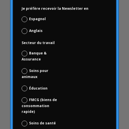
Carrousel
Je préfère recevoir la Newsletter en
Activité du carrousel
Espagnol
Articles du carrousel
Anglais
Carrousel d'accueil
Carrousel d'actualités
Secteur du travail
Études de cas
Banque &
Cas d'études
Assurance
cécité
Soins pour
vérification de la marque
animaux
Basé sur le choix
Éducation
Science des données et analyse numérique
FMCG (biens de
Coca Cola Freestyle
consommation
la cohérence
rapide)
comportement
Soins de santé
comportement du consommateur