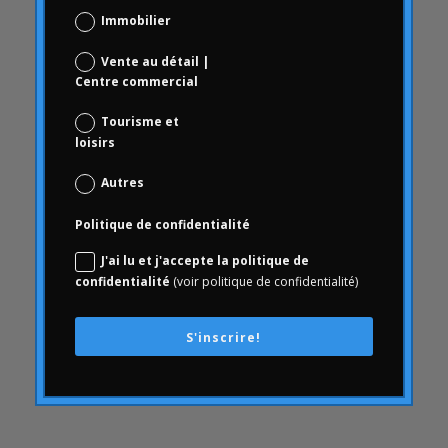
Immobilier
Comportement du consommateur
communication
Vente au détail |
Centre commercial
AvecArthrite
Conjoint
Tourisme et
connaissance
loisirs
conséquences
Autres
santédes consommateurs
Politique de confidentialité
consumérisme
J'ai lu et j'accepte la politique de
Contenu
confidentialité
(voir politique de confidentialité)
la créativité
culture d'entreprise
S'inscrire!
Expérience client
Expérience client
BOSSER
Définancement