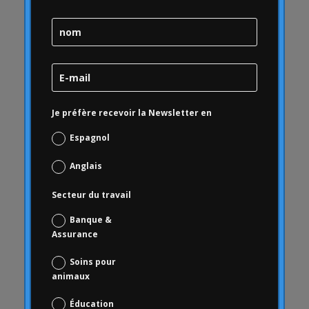
Action de marque
Santé de la marque
Audit de santé de la marque
Gestion de la marque
Stratégie de marque
Je préfère recevoir la Newsletter en
Bulle en ligne
qualité
Espagnol
Campofrio
Anglais
Carrousel
Secteur du travail
Carrousel
Activité du carrousel
Banque &
Assurance
Articles du carrousel
Carrousel d'accueil
Soins pour
animaux
Carrousel d'actualités
Études de cas
Éducation