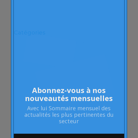
mai 2009
avril 2009
Catégories
"Théorie de la fin moyenne"
ACBC
Actions de marque
apprentissage
Des articles
Abonnez-vous à nos
Polyarthrite rhumatoïde
nouveautés mensuelles
les attributs
Audi
Avec lui
Sommaire mensuel
des
actualités les plus pertinentes du
Barack Obama
secteur
Blog
Blog