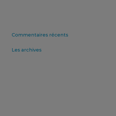
11e édition du classement de l'enseignement
supérieur en ligne
Consumer Intelligence : Libérez le pouvoir des
consommateurs
Commentaires récents
Les archives
avril 2026
mars 2026
décembre 2025
novembre 2025
octobre 2025
août 2025
juillet 2025
février 2025