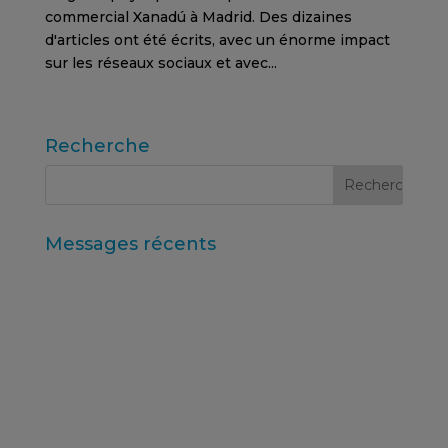
commercial Xanadú à Madrid. Des dizaines
d'articles ont été écrits, avec un énorme impact
sur les réseaux sociaux et avec...
Recherche
Messages récents
Iberzoo Propet 2026 : un salon qui confirme le
dynamisme du secteur des soins pour animaux
de compagnie
Données synthétiques et recherche augmentée
par l'IA
Principaux enseignements du rapport « Logiciels
de recherche mondiaux 2025 » d’ESOMAR