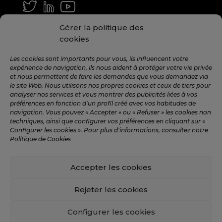
GÉNÉRAL ET MOYEN
Gérer la politique des
info@hamilton.global
cookies
TRAVAILLE AVEC NOUS
Les cookies sont importants pour vous, ils influencent votre
expérience de navigation, ils nous aident à protéger votre vie privée
talent@hamilton.global
et nous permettent de faire les demandes que vous demandez via
le site Web. Nous utilisons nos propres cookies et ceux de tiers pour
analyser nos services et vous montrer des publicités liées à vos
préférences en fonction d'un profil créé avec vos habitudes de
INSCRIVEZ-VOUS À LA
navigation. Vous pouvez « Accepter » ou « Refuser » les cookies non
NEWSLETTER MENSUEL
techniques, ainsi que configurer vos préférences en cliquant sur «
Configurer les cookies ». Pour plus d'informations, consultez notre
Politique de Cookies
Accepter les cookies
©️ 2024 Hamilton Global Intelligence. |
Avis
juridique
|
Politique de confidentialité
|
Politique
Rejeter les cookies
de cookies
|
Politique relative aux médias sociaux
Configurer les cookies