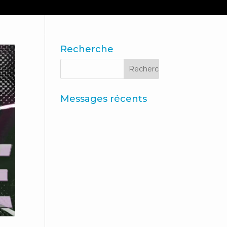
NS
CONTACT
BLOGUE ET ACTUALITÉS
Recherche
Messages récents
Iberzoo Propet 2026 : un
salon qui confirme le
dynamisme du secteur
des soins pour animaux de
compagnie
Données synthétiques et
recherche augmentée par
l'IA
Principaux
enseignements du