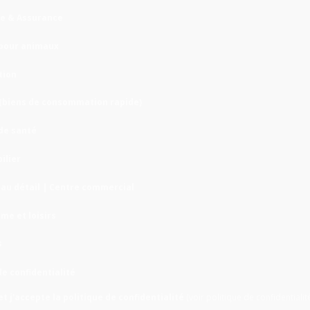
e & Assurance
 pour animaux
tion
(biens de consommation rapide)
de santé
ilier
 au détail | Centre commercial
me et loisirs
s
de confidentialité
u et j'accepte la politique de confidentialité
(voir politique de confidentialit