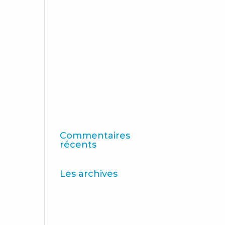
rapport « Logiciels de
recherche mondiaux 2025
» d’ESOMAR
11e édition du classement
de l'enseignement
supérieur en ligne
Consumer Intelligence :
Libérez le pouvoir des
consommateurs
Commentaires
récents
Les archives
avril 2026
mars 2026
décembre 2025