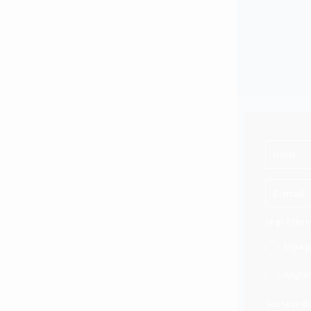
Je préfère
Espag
Angla
Secteur du