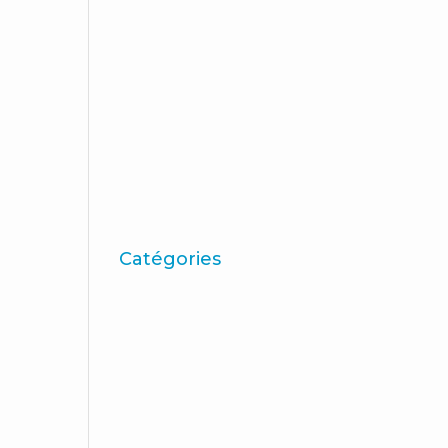
décembre 2009
novembre 2009
octobre 2009
septembre 2009
juin 2009
mai 2009
avril 2009
Catégories
"Théorie de la fin
moyenne"
ACBC
Actions de marque
apprentissage
Des articles