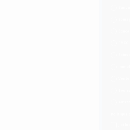
Banqu
Soins
Éduca
FMCG 
Soins 
Immob
Vente
Touris
Autre
Politique 
J'ai l