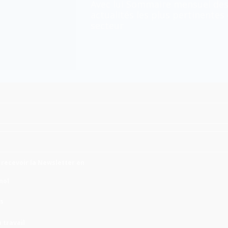
Avec lui
Sommaire mensuel
de
actualités les plus pertinentes
secteur
 recevoir la Newsletter en
nol
is
 travail