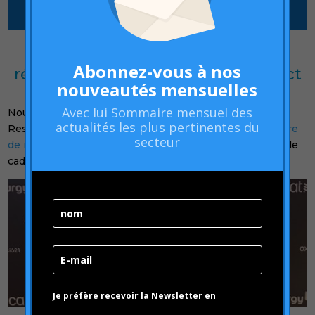
Hamilton Global Intelligence,
Abonnez-vous à nos
récompensé par le Research Impact
nouveautés mensuelles
Award
Avec lui
Sommaire mensuel
des
Nous sommes profondément fiers d’avoir reçu le
actualités les plus pertinentes du
Research Impact Award, décerné par le
École supérieure
secteur
de marketing et de communication de Catalogne
, dans le
cadre de la
12e édition des Impact Awards
.
Je préfère recevoir la Newsletter en