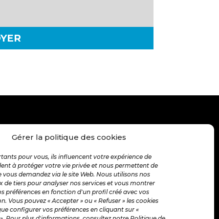
YER
Gérer la politique des cookies
INSCRIVEZ-VOUS À LA NEWSLETTER
MENSUEL
tants pour vous, ils influencent votre expérience de
ident à protéger votre vie privée et nous permettent de
 vous demandez via le site Web. Nous utilisons nos
x de tiers pour analyser nos services et vous montrer
vos préférences en fonction d'un profil créé avec vos
n. Vous pouvez « Accepter » ou « Refuser » les cookies
que configurer vos préférences en cliquant sur «
». Pour plus d'informations, consultez notre Politique de