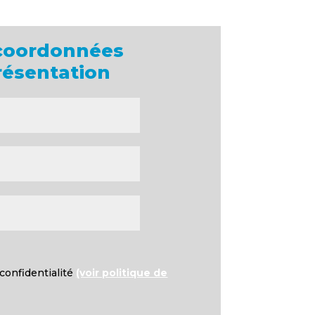
 coordonnées
résentation
e confidentialité
(voir politique de