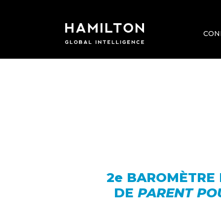
CON
2e BAROMÈTRE 
DE
PARENT PO