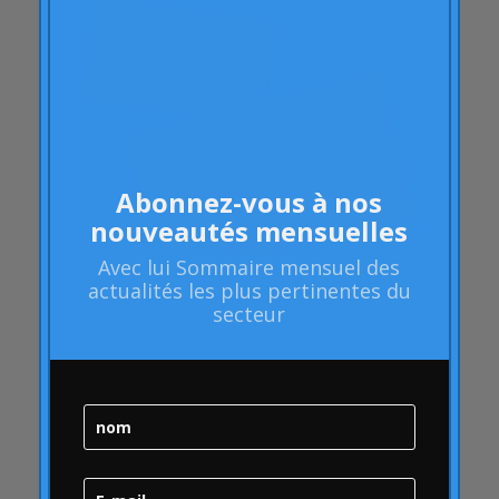
apprentissage
Des articles
Polyarthrite rhumatoïde
les attributs
Audi
Barack Obama
Abonnez-vous à nos
Blog
nouveautés mensuelles
Blog
Avec lui
Sommaire mensuel
des
Action de marque
actualités les plus pertinentes du
Santé de la marque
secteur
Audit de santé de la marque
Gestion de la marque
Stratégie de marque
Bulle en ligne
qualité