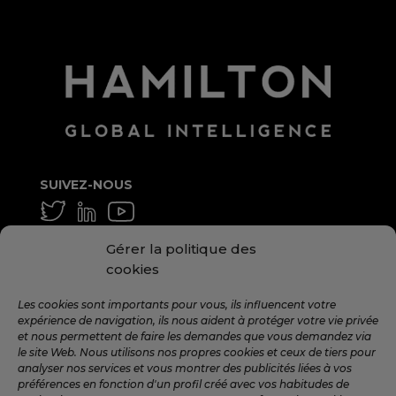
SUIVEZ-NOUS
GÉNÉRAL ET MOYEN
Gérer la politique des
info@hamilton.global
cookies
TRAVAILLE AVEC NOUS
Les cookies sont importants pour vous, ils influencent votre
expérience de navigation, ils nous aident à protéger votre vie privée
talent@hamilton.global
et nous permettent de faire les demandes que vous demandez via
le site Web. Nous utilisons nos propres cookies et ceux de tiers pour
analyser nos services et vous montrer des publicités liées à vos
préférences en fonction d'un profil créé avec vos habitudes de
INSCRIVEZ-VOUS À LA NEWSLETTER