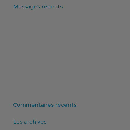
Messages récents
Iberzoo Propet 2026 : un salon qui confirme le
dynamisme du secteur des soins pour animaux
de compagnie
Données synthétiques et recherche augmentée
par l'IA
Principaux enseignements du rapport « Logiciels
de recherche mondiaux 2025 » d’ESOMAR
11e édition du classement de l'enseignement
supérieur en ligne
Consumer Intelligence : Libérez le pouvoir des
consommateurs
Commentaires récents
Les archives