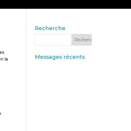
NS
CONTACT
BLOGUE ET ACTUALITÉS
Recherche
Ces
Messages récents
n la
Iberzoo Propet 2026 : un
salon qui confirme le
dynamisme du secteur
des soins pour animaux de
compagnie
Données synthétiques et
recherche augmentée par
e
l'IA
Principaux
enseignements du