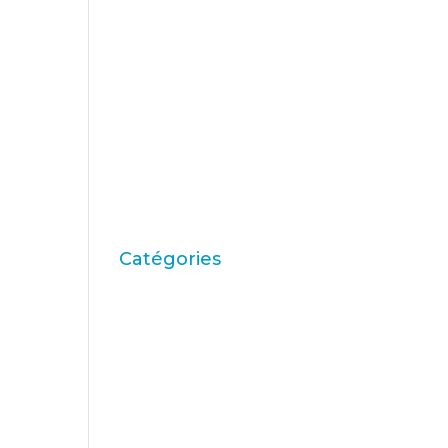
décembre 2009
novembre 2009
octobre 2009
septembre 2009
juin 2009
mai 2009
avril 2009
Catégories
"Théorie de la fin
moyenne"
ACBC
Actions de marque
apprentissage
Des articles