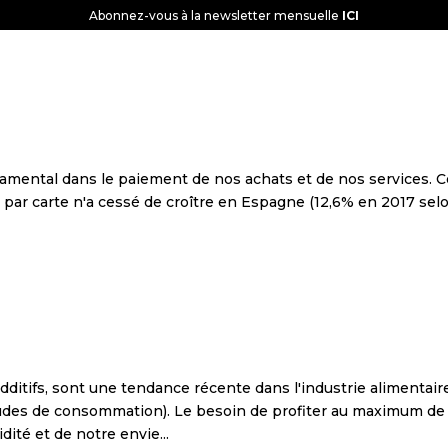
Abonnez-vous à la newsletter mensuelle
ICI
NAISSEZ-NOUS
RENSEIGNEMENT MONDIAL
SOLUTIO
un usage qui ne cesse de croître
ondamental dans le paiement de nos achats et de nos services. 
ar carte n'a cessé de croître en Espagne (12,6% en 2017 selo
limentation saine
dditifs, sont une tendance récente dans l'industrie alimentair
udes de consommation). Le besoin de profiter au maximum de
dité et de notre envie...