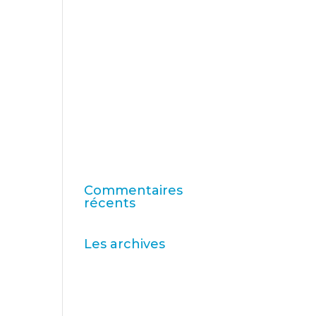
rapport « Logiciels de
recherche mondiaux 2025
» d’ESOMAR
11e édition du classement
de l'enseignement
supérieur en ligne
Consumer Intelligence :
Libérez le pouvoir des
consommateurs
Commentaires
récents
Les archives
avril 2026
mars 2026
décembre 2025