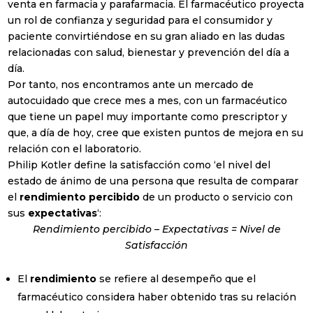
venta en farmacia y parafarmacia. El farmacéutico proyecta
FMCG (Bienes de
un rol de confianza y seguridad para el consumidor y
Gran Consumo)
paciente convirtiéndose en su gran aliado en las dudas
relacionadas con salud, bienestar y prevención del día a
Healthcare
día.
Real Estate
Por tanto, nos encontramos ante un mercado de
autocuidado que crece mes a mes, con un farmacéutico
Retails | Shopping
que tiene un papel muy importante como prescriptor y
Center
que, a día de hoy, cree que existen puntos de mejora en su
relación con el laboratorio.
Turismo y ocio
Philip Kotler define la satisfacción como ‘el nivel del
estado de ánimo de una persona que resulta de comparar
Otros
el
rendimiento percibido
de un producto o servicio con
Política de Privacidad
sus
expectativas
‘:
Rendimiento percibido – Expectativas = Nivel de
He leído y acepto la Política de Privacidad
Satisfacción
(ver política de privacidad)
El
rendimiento
se refiere al desempeño que el
Suscribirse!
farmacéutico considera haber obtenido tras su relación