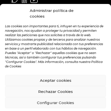
GENERAL Y MEDIA
Administrar política de
info@hamilton.global
cookies
TRABAJA CON NOSOTROS
Las cookies son importantes para ti, influyen en tu experiencia de
navegación, nos ayudan a proteger tu privacidad y permiten
talent@hamilton.global
realizar las peticiones que nos solicites a través de la web.
Utilizamos cookies propias y de terceros para analizar nuestros
servicios y mostrarte publicidad relacionada con tus preferencias
en base a un perfil elaborado con tus hábitos de navegación.
SUSCRÍBETE A LA NEWSLETTER
Puedes "Aceptar" o "Rechazar" aquellas cookies que no sean
MENSUAL
técnicas, así o también configurar tus preferencias pulsando
"Configurar Cookies". Más información, consulta nuestra Política
de Cookies
Aceptar cookies
©️ 2024 Hamilton Global Intelligence. |
Aviso legal
|
Política de privacidad
|
Política de Cookies
|
Rechazar Cookies
Política de Redes Sociales
Configurar Cookies