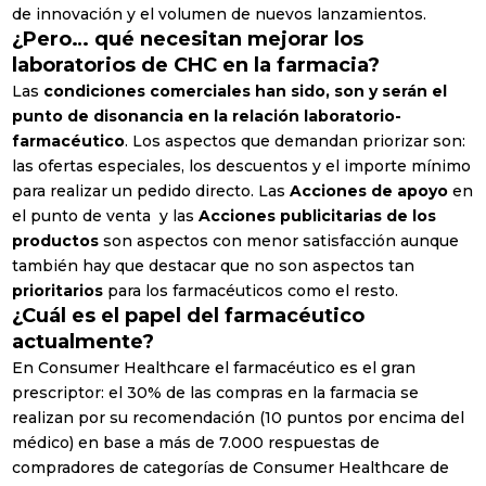
de innovación y el volumen de nuevos lanzamientos.
¿Pero… qué necesitan mejorar los
laboratorios de CHC en la farmacia?
Las
condiciones comerciales han sido, son y serán el
punto de disonancia en la relación laboratorio-
farmacéutico
. Los aspectos que demandan priorizar son:
las ofertas especiales, los descuentos y el importe mínimo
para realizar un pedido directo. Las
Acciones de apoyo
en
Prefiero recibir Newsletter en
el punto de venta y las
Acciones publicitarias de los
productos
son aspectos con menor satisfacción aunque
Español
también hay que destacar que no son aspectos tan
English
prioritarios
para los farmacéuticos como el resto.
¿Cuál es el papel del farmacéutico
Sector laboral
actualmente?
En Consumer Healthcare el farmacéutico es el gran
Banca & Seguros
prescriptor: el 30% de las compras en la farmacia se
Petcare
realizan por su recomendación (10 puntos por encima del
médico) en base a más de 7.000 respuestas de
Educación
compradores de categorías de Consumer Healthcare de