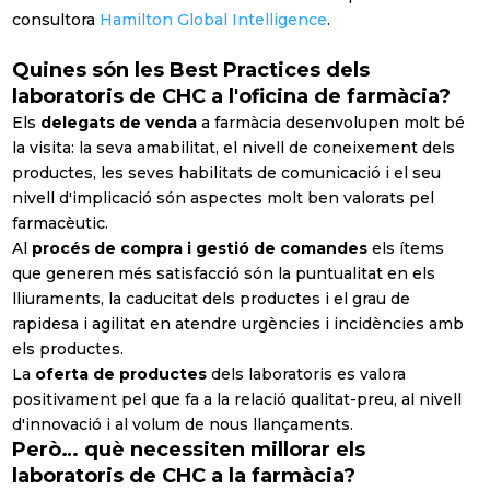
consultora
Hamilton Global Intelligence
.
Quines són les Best Practices dels
laboratoris de CHC a l'oficina de farmàcia?
Els
delegats de venda
a farmàcia desenvolupen molt bé
la visita: la seva amabilitat, el nivell de coneixement dels
productes, les seves habilitats de comunicació i el seu
nivell d'implicació són aspectes molt ben valorats pel
farmacèutic.
Al
procés de compra i gestió de comandes
els ítems
Subscriu-te a la nostra
que generen més satisfacció són la puntualitat en els
Newsletter mensual
lliuraments, la caducitat dels productes i el grau de
rapidesa i agilitat en atendre urgències i incidències amb
Amb el
resum mensual
de les
els productes.
notícies més rellevants del sector
La
oferta de productes
dels laboratoris es valora
positivament pel que fa a la relació qualitat-preu, al nivell
d'innovació i al volum de nous llançaments.
Però… què necessiten millorar els
laboratoris de CHC a la farmàcia?