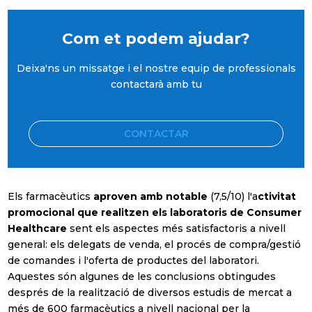
Com et podem ajudar?
Deixa'ns un missatge i el nostre equip de professionals
contactarà amb tu
CONTACTAR
Els farmacèutics
aproven amb notable
(7,5/10) l'a
ctivitat
promocional que realitzen els laboratoris de Consumer
Healthcare
sent els aspectes més satisfactoris a nivell
general: els delegats de venda, el procés de compra/gestió
de comandes i l'oferta de productes del laboratori.
Aquestes són algunes de les conclusions obtingudes
després de la realització de diversos estudis de mercat a
més de 600 farmacèutics a nivell nacional per la