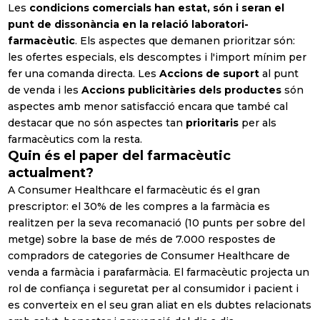
Les
condicions comercials han estat, són i seran el
punt de dissonància en la relació laboratori-
farmacèutic
. Els aspectes que demanen prioritzar són:
les ofertes especials, els descomptes i l'import mínim per
fer una comanda directa. Les
Accions de suport
al punt
Prefereixo rebre Newsletter a
de venda i les
Accions publicitàries dels productes
són
Espanyol
aspectes amb menor satisfacció encara que també cal
destacar que no són aspectes tan
prioritaris
per als
English
farmacèutics com la resta.
Quin és el paper del farmacèutic
Sector laboral
actualment?
Banca &
A Consumer Healthcare el farmacèutic és el gran
Assegurances
prescriptor: el 30% de les compres a la farmàcia es
realitzen per la seva recomanació (10 punts per sobre del
Petcare
metge) sobre la base de més de 7.000 respostes de
compradors de categories de Consumer Healthcare de
Educació
venda a farmàcia i parafarmàcia. El farmacèutic projecta un
FMCG (Béns de
rol de confiança i seguretat per al consumidor i pacient i
Gran Consum)
es converteix en el seu gran aliat en els dubtes relacionats