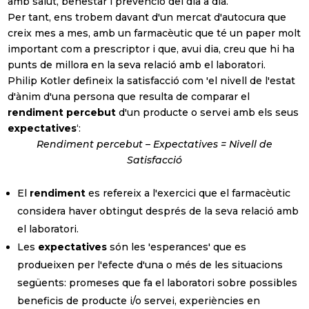
amb salut, benestar i prevenció del dia a dia.
Healthcare
Per tant, ens trobem davant d'un mercat d'autocura que
creix mes a mes, amb un farmacèutic que té un paper molt
Real Estate
important com a prescriptor i que, avui dia, creu que hi ha
punts de millora en la seva relació amb el laboratori.
Retails | Shopping
Center
Philip Kotler defineix la satisfacció com 'el nivell de l'estat
d'ànim d'una persona que resulta de comparar el
Turisme i lleure
rendiment percebut
d'un producte o servei amb els seus
expectatives
‘:
Altres
Rendiment percebut – Expectatives = Nivell de
Satisfacció
Política de Privadesa
He llegit i accepto la Política de Privadesa
El
rendiment
es refereix a l'exercici que el farmacèutic
(veure política de privadesa)
considera haver obtingut després de la seva relació amb
el laboratori.
Subscriure's!
Les
expectatives
són les 'esperances' que es
produeixen per l'efecte d'una o més de les situacions
següents: promeses que fa el laboratori sobre possibles
beneficis de producte i/o servei, experiències en