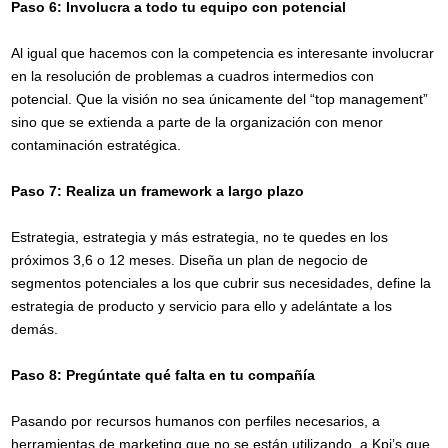
Paso 6: Involucra a todo tu equipo con potencial
Educación
Al igual que hacemos con la competencia es interesante involucrar
FMCG (Bienes de
en la resolución de problemas a cuadros intermedios con
Gran Consumo)
potencial. Que la visión no sea únicamente del “top management”
sino que se extienda a parte de la organización con menor
Healthcare
contaminación estratégica.
Real Estate
Paso 7: Realiza un framework a largo plazo
Retails | Shopping
Estrategia, estrategia y más estrategia, no te quedes en los
Center
próximos 3,6 o 12 meses. Diseña un plan de negocio de
Turismo y ocio
segmentos potenciales a los que cubrir sus necesidades, define la
estrategia de producto y servicio para ello y adelántate a los
Otros
demás.
Política de Privacidad
Paso 8: Pregúntate qué falta en tu compañía
He leído y acepto la Política de Privacidad
(ver política de privacidad)
Pasando por recursos humanos con perfiles necesarios, a
herramientas de marketing que no se están utilizando, a Kpi’s que