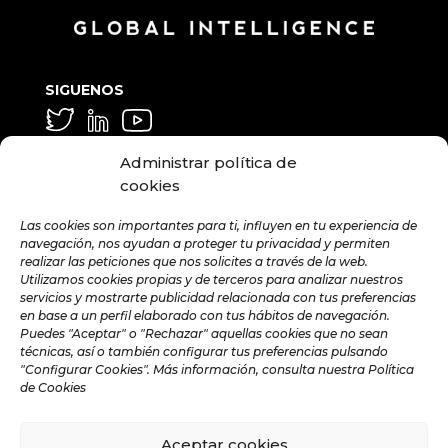
SIGUENOS
GENERAL Y MEDIA
Administrar política de
info@hamilton.global
cookies
TRABAJA CON NOSOTROS
Las cookies son importantes para ti, influyen en tu experiencia de
navegación, nos ayudan a proteger tu privacidad y permiten
talent@hamilton.global
realizar las peticiones que nos solicites a través de la web.
Utilizamos cookies propias y de terceros para analizar nuestros
servicios y mostrarte publicidad relacionada con tus preferencias
en base a un perfil elaborado con tus hábitos de navegación.
SUSCRÍBETE A LA NEWSLETTER
Puedes "Aceptar" o "Rechazar" aquellas cookies que no sean
MENSUAL
técnicas, así o también configurar tus preferencias pulsando
"Configurar Cookies". Más información, consulta nuestra Política
de Cookies
Aceptar cookies
©️ 2024 Hamilton Global Intelligence. |
Aviso legal