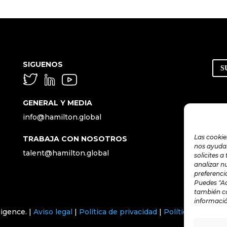
SIGUENOS
S
GENERAL Y MEDIA
info@hamilton.global
Las cookie
TRABAJA CON NOSOTROS
nos ayudan
talent@hamilton.global
solicites a
analizar n
preferenci
Puedes "Ac
también co
informació
ligence. |
Aviso legal
|
Política de privacidad
|
Política de Cooki