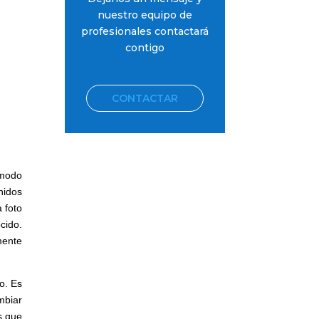
nuestro equipo de
profesionales contactará
contigo
CONTACTAR
 modo
nidos
 foto
cido.
mente
o. Es
mbiar
s que