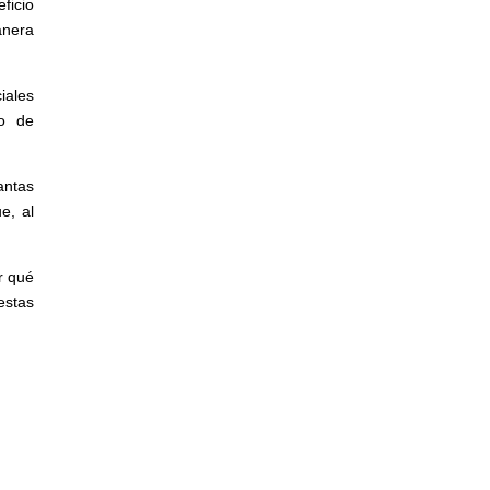
ficio
anera
iales
io de
antas
e, al
r qué
estas