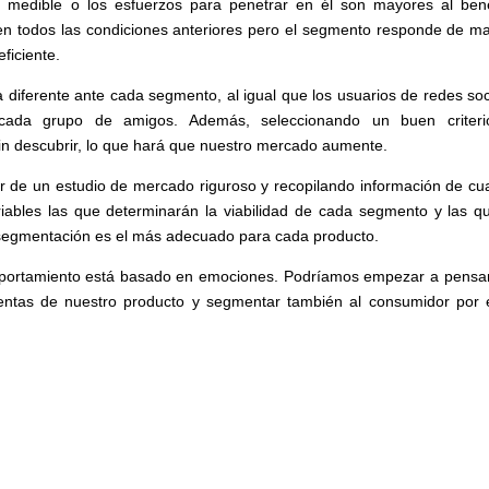
s medible o los esfuerzos para penetrar en él son mayores al bene
plen todos las condiciones anteriores pero el segmento responde de m
ficiente.
diferente ante cada segmento, al igual que los usuarios de redes soc
 cada grupo de amigos. Además, seleccionando un buen criter
n descubrir, lo que hará que nuestro mercado aumente.
r de un estudio de mercado riguroso y recopilando información de cu
iables las que determinarán la viabilidad de cada segmento y las qu
e segmentación es el más adecuado para cada producto.
omportamiento está basado en emociones. Podríamos empezar a pensa
entas de nuestro producto y segmentar también al consumidor por 