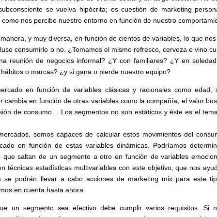
ubconsciente se vuelva hipócrita; es cuestión de marketing persona
 como nos percibe nuestro entorno en función de nuestro comportami
manera, y muy diversa, en función de cientos de variables, lo que nos
cluso consumirlo o no. ¿Tomamos el mismo refresco, cerveza o vino c
 reunión de negocios informal? ¿Y con familiares? ¿Y en soleda
ábitos o marcas? ¿y si gana o pierde nuestro equipo?
cado en función de variables clásicas y racionales como edad, 
r cambia en función de otras variables como la compañía, el valor bu
sión de consumo… Los segmentos no son estáticos y éste es el tem
 mercados, somos capaces de calcular estos movimientos del consu
do en función de estas variables dinámicas. Podríamos determin
 que saltan de un segmento a otro en función de variables emocion
ten técnicas estadísticas multivariables con este objetivo, que nos ayu
se podrán llevar a cabo acciones de marketing mix para este ti
mos en cuenta hasta ahora.
e un segmento sea efectivo debe cumplir varios requisitos. Si 