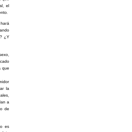
l, el
ento.
 hará
uando
d? ¿Y
sexo,
scado
a que
midor
ar la
ales,
dan a
po de
no es