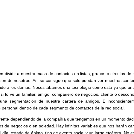
n dividir a nuestra masa de contactos en listas, grupos o círculos de
iben de nosotros. Así se consigue que sólo puedan ver nuestros conte
ndo a los demás. Necesitábamos una tecnología como ésta ya que una
si lo ve un familiar, amigo, compañero de negocios, cliente o descono
o una segmentación de nuestra cartera de amigos. E inconsciente
personal dentro de cada segmento de contactos de la red social.
erente dependiendo de la compañía que tengamos en un momento dad
os de negocios o en soledad. Hay infinitas variables que nos harán ca
l día, estado de ánimo, tipo de evento social y un largo etcétera. No e