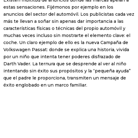
Existen multitud de anuncios donde las marcas apelan a
estas sensaciones. Fijémonos por ejemplo en los
anuncios del sector del automóvil. Los publicistas cada vez
Suscríbete a nuestra
más te llevan a soñar sin apenas dar importancia a las
Newsletter mensual
características físicas o técnicas del propio automóvil y
muchas veces incluso sin mostrarte el elemento clave: el
Con el
resumen mensual
de las
coche. Un claro ejemplo de ello es la nueva Campaña de
noticias más relevantes del sector
Volkswagen Passat: donde se explica una historia, vivida
por un niño que intenta tener poderes disfrazado de
Darth Vader. La ternura que se desprende al ver al niño
intentando sin éxito sus propósitos y la “pequeña ayuda”
que el padre le proporciona, transmiten un mensaje de
éxito englobado en un marco familiar.
Prefiero recibir Newsletter en
Español
English