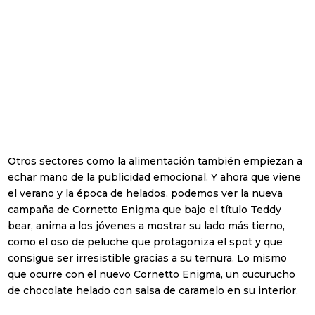
Sector laboral
Banca & Seguros
Petcare
Educación
FMCG (Bienes de
Gran Consumo)
Otros sectores como la alimentación también empiezan a
echar mano de la publicidad emocional. Y ahora que viene
Healthcare
el verano y la época de helados, podemos ver la nueva
Real Estate
campaña de Cornetto Enigma que bajo el título Teddy
bear, anima a los jóvenes a mostrar su lado más tierno,
Retails | Shopping
como el oso de peluche que protagoniza el spot y que
Center
consigue ser irresistible gracias a su ternura. Lo mismo
que ocurre con el nuevo Cornetto Enigma, un cucurucho
Turismo y ocio
de chocolate helado con salsa de caramelo en su interior.
Otros