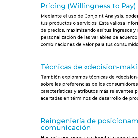
Pricing (Willingness to Pay
Mediante el uso de Conjoint Analysis, pod
tus productos o servicios. Esta valiosa info
de precios, maximizando así tus ingresos y 
personalización de las variables de acuerdo
combinaciones de valor para tus consumido
Prefiero r
Técnicas de «decision-mak
Españ
También exploramos técnicas de «decision-
Englis
sobre las preferencias de los consumidores
características y atributos más relevantes p
Sector lab
acertadas en términos de desarrollo de prod
Banca
Petca
Reingeniería de posicionam
comunicación
Educa
Hoy más que nunca, se denota la importanci