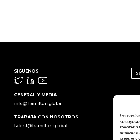
SIGUENOS
S
GENERAL Y MEDIA
info@hamilton.global
Las cookie
TRABAJA CON NOSOTROS
nos ayudan
talent@hamilton.global
solicites a
analizar n
preferenci