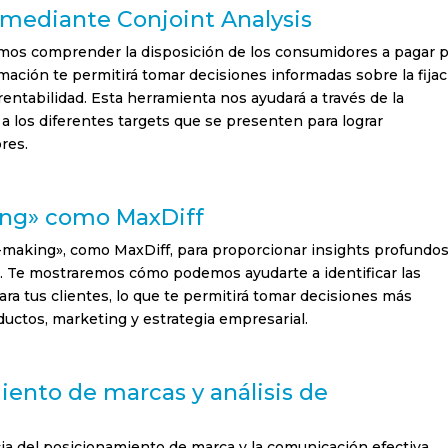
) mediante Conjoint Analysis
emos comprender la disposición de los consumidores a pagar 
rmación te permitirá tomar decisiones informadas sobre la fija
rentabilidad. Esta herramienta nos ayudará a través de la
 a los diferentes targets que se presenten para lograr
res.
ecibir Newsletter en
ing» como MaxDiff
ol
making», como MaxDiff, para proporcionar insights profundo
h
. Te mostraremos cómo podemos ayudarte a identificar las
ara tus clientes, lo que te permitirá tomar decisiones más
oral
uctos, marketing y estrategia empresarial.
 & Seguros
re
iento de marcas y análisis de
ción
a del posicionamiento de marca y la comunicación efectiva.