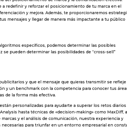
(Bienes de Gran Consumo)
a redefinir y reforzar el posicionamiento de tu marca en el
ferenciación y mejora. Además, te proporcionaremos estrateg
hcare
 tus mensajes y llegar de manera más impactante a tu público
state
s | Shopping Center
 algoritmos específicos, podemos determinar las posibles
o y ocio
z se pueden determinar las posibilidades de “cross-sell”
e Privacidad
do y acepto la Política de Privacidad
(ver política de privacidad)
ublicitarios y que el mensaje que quieras transmitir se refleje
ción y un benchmark con la competencia para conocer tus área
s de la forma más efectiva.
Suscribirse!
 están personalizadas para ayudarte a superar los retos diarios
Analysis hasta técnicas de «decision-making» como MaxDiff, a
 marcas y el análisis de comunicación, nuestra experiencia y
 necesarias para triunfar en un entorno empresarial en const