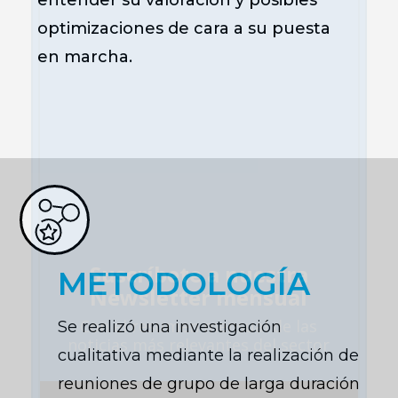
entender su valoración y posibles
optimizaciones de cara a su puesta
en marcha.
Suscríbete a nuestra
METODOLOGÍA
Newsletter mensual
Con el
resumen mensual
de las
Se realizó una investigación
noticias más relevantes del sector
cualitativa mediante la realización de
reuniones de grupo de larga duración