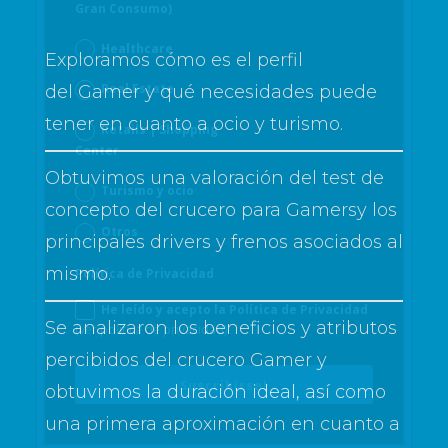
Gran Consumo)
Healthcare
Exploramos cómo es el perfil
Real Estate
del
Gamer
y qué necesidades puede
tener en cuanto a ocio y turismo.
Retails | Shopping
Center
Obtuvimos una valoración del test de
Turismo y ocio
concepto del crucero para
Gamers
y los
Otros
principales drivers y frenos asociados al
mismo.
Política de Privacidad
He leído y acepto la Política de Privacidad
Se analizaron los beneficios y atributos
(ver política de privacidad)
percibidos del crucero
Gamer
y
Suscribirse!
obtuvimos la duración
ideal,
así como
una primera aproximación en cuanto a