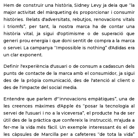
Healthcare
Hem de construir una història, Sidney Levy ja deia que “la
major activitat del màrqueting és proporcionar i consumir
Real Estate
històries. Relats d'adversitats, rebutjos, renovacions vitals
i triomfs”, per tant, la nostra marca ha de contar una
Retails | Shopping
història vital, ja sigui d'optimisme o de superació que
Center
generi prou energia i que doni sentit de compra a la marca
Turisme i lleure
o servei. La campanya “Impossible is nothing” d'Adidas era
un clar exponent.
Altres
Definir l'experiència d'usuari o de consum a cadascun dels
Política de Privadesa
punts de contacte de la marca amb el consumidor, ja sigui
des de la pròpia comunicació, des de l'atenció al client o
He llegit i accepto la Política de Privadesa
des de l'impacte del social media.
(veure política de privadesa)
Entendre que parlem d'“innovacions empàtiques”, una de
les creences màximes d'Apple és “posar la tecnologia al
Subscriure's!
servei de l'usuari i no a la viceversa”, el producte ha de ser
útil des de la pràctica que confereix la instrucció, m'ajuda a
fer-me la vida més fàcil. Un exemple interessant és el de
les càpsules de Marcilla per a cafeteres “de tota la vida”