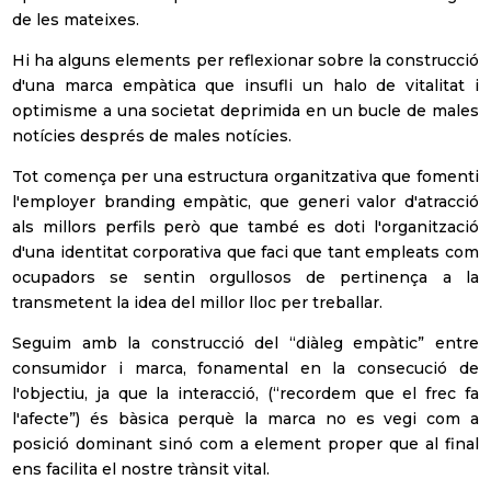
de les mateixes.
Hi ha alguns elements per reflexionar sobre la construcció
d'una marca empàtica que insufli un halo de vitalitat i
Prefereixo rebre Newsletter a
optimisme a una societat deprimida en un bucle de males
notícies després de males notícies.
Espanyol
Tot comença per una estructura organitzativa que fomenti
English
l'employer branding empàtic, que generi valor d'atracció
als millors perfils però que també es doti l'organització
Sector laboral
d'una identitat corporativa que faci que tant empleats com
Banca &
ocupadors se sentin orgullosos de pertinença a la
Assegurances
transmetent la idea del millor lloc per treballar.
Petcare
Seguim amb la construcció del “diàleg empàtic” entre
consumidor i marca, fonamental en la consecució de
Educació
l'objectiu, ja que la interacció, (“recordem que el frec fa
l'afecte”) és bàsica perquè la marca no es vegi com a
FMCG (Béns de
posició dominant sinó com a element proper que al final
Gran Consum)
ens facilita el nostre trànsit vital.