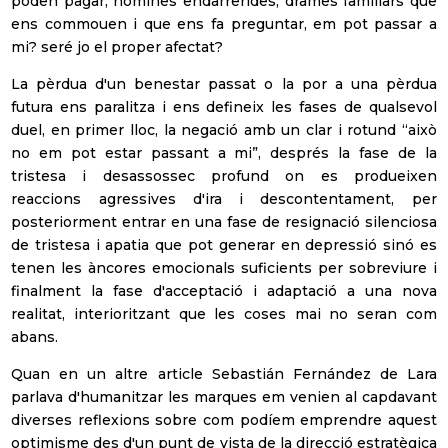
poden pagar, nòmines endarrerides, drames familiars que
ens commouen i que ens fa preguntar, em pot passar a
mi? seré jo el proper afectat?
La pèrdua d'un benestar passat o la por a una pèrdua
futura ens paralitza i ens defineix les fases de qualsevol
duel, en primer lloc, la negació amb un clar i rotund “això
no em pot estar passant a mi”, després la fase de la
tristesa i desassossec profund on es produeixen
reaccions agressives d'ira i descontentament, per
posteriorment entrar en una fase de resignació silenciosa
Subscriu-te a la nostra
de tristesa i apatia que pot generar en depressió sinó es
Newsletter mensual
tenen les àncores emocionals suficients per sobreviure i
finalment la fase d'acceptació i adaptació a una nova
Amb el
resum mensual
de les
realitat, interioritzant que les coses mai no seran com
notícies més rellevants del sector
abans.
Quan en un altre article Sebastián Fernández de Lara
parlava d'humanitzar les marques em venien al capdavant
diverses reflexions sobre com podíem emprendre aquest
optimisme des d'un punt de vista de la direcció estratègica