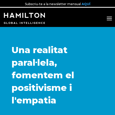
Subscriu-te a la newsletter mensual
AQUÍ
Una realitat
paral·lela,
fomentem el
positivisme i
l'empatia