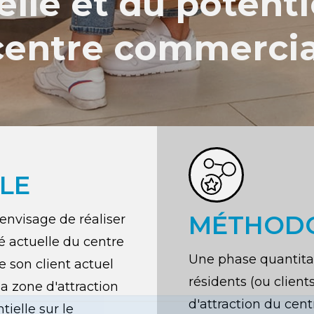
elle et du potenti
centre commercia
ALE
MÉTHOD
envisage de réaliser
é actuelle du centre
Une phase quantitat
 son client actuel
résidents (ou client
la zone d'attraction
d'attraction du cen
tielle sur le