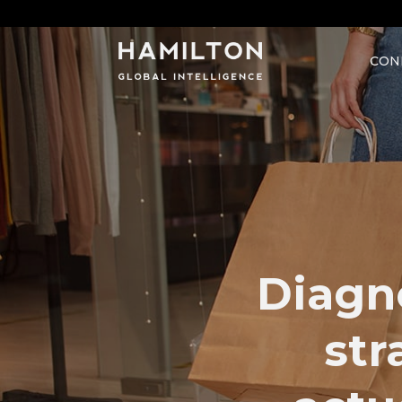
CON
Diagno
str