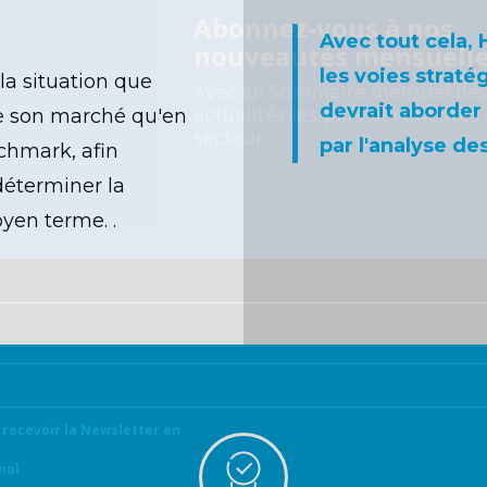
Abonnez-vous à nos
Avec tout cela, 
nouveautés mensuell
les voies straté
 la situation que
Avec lui
Sommaire mensuel
de
devrait aborder
actualités les plus pertinentes
de son marché qu'en
secteur
par l'analyse de
chmark, afin
 déterminer la
oyen terme. .
 recevoir la Newsletter en
nol