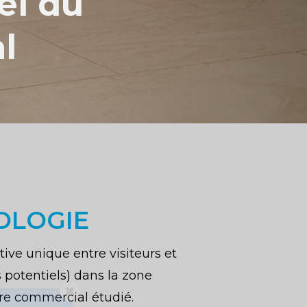
el du
l
OLOGIE
ive unique entre visiteurs et
s potentiels) dans la zone
tre commercial étudié.