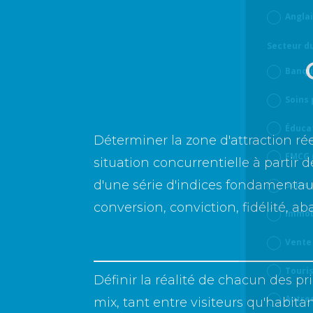
Angla
Secteur du
Banqu
Soins
Éduca
Déterminer la zone d'attraction rée
FMCG 
situation concurrentielle à partir 
d'une série d'indices fondamentaux 
Soins 
conversion, conviction, fidélité, ab
Immob
Vente
Touris
Définir la réalité de chacun des p
Autre
mix, tant entre visiteurs qu'habitan