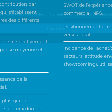
contribution par
SWOT de l’expérience 
de confidentialité
qui s'établissent
commercial. NPS.
u et j'accepte la politique de confidentialité
(voir politique de confidentialit
près des différents
Positionnement d'im
S'inscrire!
versus idéal…
lients respectivement
Incidence de l'achat
 Dépense moyenne et
secteurs, attitude en
showrooming), utilisabi
issance de la
al.
la plus grande
nts et ceux dont le