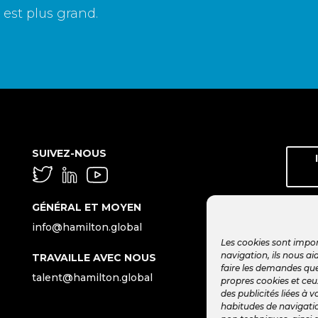
 est plus grand.
SUIVEZ-NOUS
GÉNÉRAL ET MOYEN
info@hamilton.global
Les cookies sont impor
navigation, ils nous a
TRAVAILLE AVEC NOUS
faire les demandes que
talent@hamilton.global
propres cookies et ceu
des publicités liées à 
habitudes de navigatio