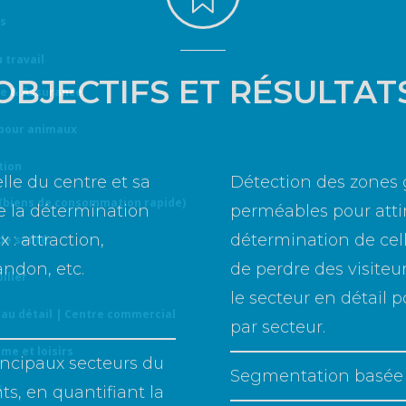
is
 travail
OBJECTIFS ET RÉSULTAT
e & Assurance
 pour animaux
tion
lle du centre et sa
Détection des zones 
(biens de consommation rapide)
de la détermination
perméables pour attir
: attraction,
détermination de cell
de santé
andon, etc.
de perdre des visiteur
ilier
le secteur en détail 
 au détail | Centre commercial
par secteur.
me et loisirs
rincipaux secteurs du
Segmentation basée 
s
ts, en quantifiant la