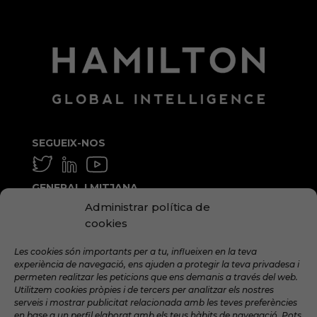
SEGUEIX-NOS
GENERAL I MITJANA
Administrar política de
info@hamilton.global
cookies
TREBALLA AMB NOSALTRES
Les cookies són importants per a tu, influeixen en la teva
talent@hamilton.global
experiència de navegació, ens ajuden a protegir la teva privadesa i
permeten realitzar les peticions que ens demanis a través del web.
Utilitzem cookies pròpies i de tercers per analitzar els nostres
serveis i mostrar publicitat relacionada amb les teves preferències
SUBSCRIU-TE A LA NEWSLETTER
en base a un perfil elaborat amb els teus hàbits de navegació. Pots