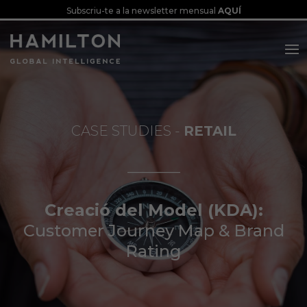
Subscriu-te a la newsletter mensual
AQUÍ
RETAIL
___________
Creació del Model (KDA):
Customer Journey Map & Brand
Rating