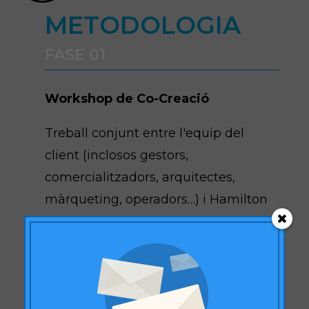
METODOLOGIA
FASE 01
Workshop de Co-Creació
Treball conjunt entre l'equip del
client (inclosos gestors,
comercialitzadors, arquitectes,
màrqueting, operadors…) i Hamilton
per definir els atributs que cal tenir
en compte a cadascun dels
touchpoint davant la decisió de visita
a un Centre Comercial.