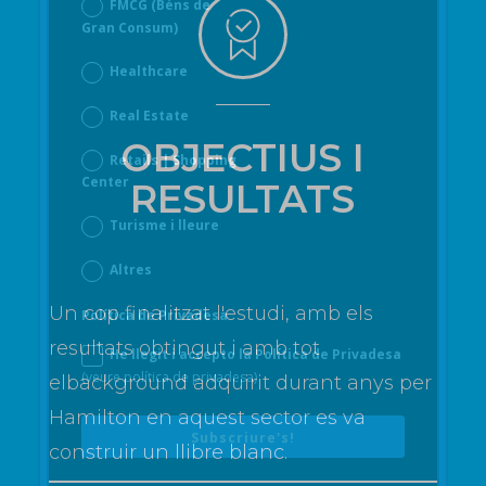
FMCG (Béns de
Gran Consum)
Healthcare
Real Estate
OBJECTIUS I
Retails | Shopping
Center
RESULTATS
Turisme i lleure
Altres
Un cop finalitzat l'estudi, amb els
Política de Privadesa
resultats obtingut i amb tot
He llegit i accepto la Política de Privadesa
(veure política de privadesa)
el
background
adquirit durant anys per
Hamilton en aquest sector es va
Subscriure's!
construir un llibre blanc.