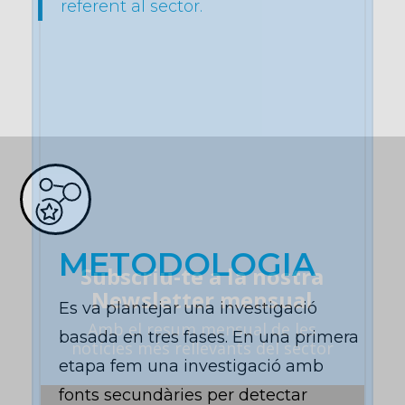
referent al sector.
METODOLOGIA
Subscriu-te a la nostra
Newsletter mensual
Es va plantejar una investigació
Amb el
resum mensual
de les
basada en tres fases. En una primera
notícies més rellevants del sector
etapa fem una investigació amb
fonts secundàries per detectar