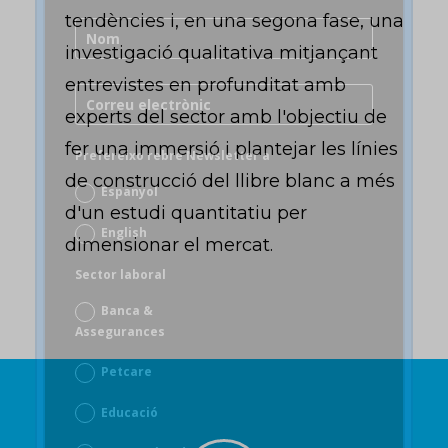
tendències i, en una segona fase, una
investigació qualitativa mitjançant
entrevistes en profunditat amb
experts del sector amb l'objectiu de
fer una immersió i plantejar les línies
Prefereixo rebre Newsletter a
de construcció del llibre blanc a més
Espanyol
d'un estudi quantitatiu per
English
dimensionar el mercat.
Sector laboral
Banca &
Assegurances
Petcare
Educació