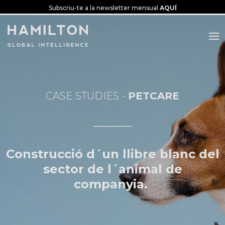
Subscriu-te a la newsletter mensual
AQUÍ
PETCARE
___________
Construcció d´un llibre blanc del
sector de l´animal de
companyia.